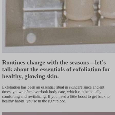
Routines change with the seasons—let’s
talk about the essentials of exfoliation for
healthy, glowing skin.​​​​‌ ‍ ​‍​‍‌‍ ‌ ​‍‌‍‍‌‌‍‌ ‌‍‍‌‌‍ ‍​‍​‍​ ‍‍​‍​‍‌ ​ ‌‍​‌‌‍ ‍‌‍‍‌‌ ‌​‌ ‍‌​‍ ‍‌‍‍‌‌‍ ​‍​‍​‍ ​​‍​‍‌‍‍​‌ ​‍‌‍‌‌‌‍‌‍​‍​‍​ ‍‍​‍​‍‌‍‍​‌ ‌​‌ ‌​‌ ​​‌ ​ ​ ‍‍​‍ ​‍ ‌‍‌ ‌‍‌‌‌‍ ​‌‍​ ‌‍​‌‌ ​‍‌‍‌‌​‍ ‍‌ ​ ‌‍​‌‌‍ ‍‌‍‍‌‌ ‌​‌ ‍‌​‍ ‍‌ ​ ‌ ‌​‌ ‌‌‌‍‌​‌‍‍‌‌‍ ​‍ ‌‍‍‌‌‍ ‍‌ ‌​‌‍‌‌‌‍ ‍‌ ‌​​‍ ‌‍‌‌‌‍‌​‌‍‍‌‌ ‌​​‍ ‌‍ ‌‌‍ ‌‍‌​‌‍‌‌​ ‌‌ ​​‌ ​‍‌‍‌‌‌ ​ ‌‍‌‌‌‍ ‍‌ ‌​‌‍​‌‌ ‌​‌‍‍‌‌‍ ‌‍ ‍​ ‍ ‌‍‍‌‌‍‌​​ ‌‌‍‌‌​ ​‍‌‍‌‌​ ‌‍‌‍‌‌​ ‌‍​ ‍​​ ‍‌​‍ ‌​ ‍​‌‍​ ​ ​ ‌‍‌​​‍ ‌​ ‌​‌‍‌‍​ ‌‌‌‍​ ​‍ ‌‌‍​‍​ ​​‌‍​ ​ ​‍​‍ ‌‌‍​ ​ ‌‍​ ‌‍​ ‌‌​ ‍​​ ​‍​ ‍‌‌‍​‌​ ​‌​ ‌‌‌‍​‌​ ‌ ​ ‍ ‌ ‌​‌ ‍‌‌ ​​‌‍‌‌​ ‌‌‍​‌‌ ​‍‌ ‌​‌‍‍‌‌‍​ ‌‍ ​‌‍‌‌​ ‍ ‌ ​​‌‍​‌‌ ‌​‌‍‍​​ ‌‌‍​‍‌‍ ‌‍‌​‌ ‍‌​‍‌‌​ ‌‌‌​​‍‌‌ ‌‍‍ ‌‍‌‌‌ ‍‌​‍‌‌​ ​ ‌​‌​​‍‌‌​ ​ ‌​‌​​‍‌‌​ ​‍​ ​‍​ ​ ‌‍​‍​ ‍​​ ‌‌​ ‍​​ ‌‌​ ‌​‌‍​‌​ ​‌​ ​‍‌‍​ ‌‍​ ​‍‌‌​ ​‍​ ​‍​‍‌‌​ ‌‌‌​‌​​‍ ‍‌‍​ ‌‍‍​‌‍‍‌‌‍ ​‌‍‌​‌ ​‍‌‍‌‌‌‍ ‍​‍‌‌​ ‌‌‌​​‍‌‌ ‌‍‍ ‌‍‌‌‌ ‍‌​‍‌‌​ ​ ‌​‌​​‍‌‌​ ​ ‌​‌​​‍‌‌​ ​‍​ ​‍​ ‌​​ ​‌‌‍​‌‌‍​‍​ ‍‌​ ‌​​ ‌​​ ‍​​ ​ ​ ‌‍‌‍​ ​ ‌​​‍‌‌​ ​‍​ ​‍​‍‌‌​ ‌‌‌​‌​​‍ ‍‌ ‌​‌‍‌‌‌ ‍​‌ ‌​​ ‌‍​‍‌‍​‌‌ ​ ‌‍‌‌‌‌‌‌‌ ​‍‌‍ ​​ ‌‌‍‍​‌ ‌​‌ ‌​‌ ​​‌ ​ ​‍‌‌​ ​ ‌​​‌​‍‌‌​ ​‍‌​‌‍​‍‌‌​ ​‍‌​‌‍‌‍‌ ‌‍‌‌‌‍ ​‌‍​ ‌‍​‌‌ ​‍‌‍‌‌​‍ ‍‌ ​ ‌‍​‌‌‍ ‍‌‍‍‌‌ ‌​‌ ‍‌​‍ ‍‌ ​ ‌ ‌​‌ ‌‌‌‍‌​‌‍‍‌‌‍ ​‍‌‍‌‍‍‌‌‍‌​​ ‌‌‍‌‌​ ​‍‌‍‌‌​ ‌‍‌‍‌‌​ ‌‍​ ‍​​ ‍‌​‍ ‌​ ‍​‌‍​ ​ ​ ‌‍‌​​‍ ‌​ ‌​‌‍‌‍​ ‌‌‌‍​ ​‍ ‌‌‍​‍​ ​​‌‍​ ​ ​‍​‍ ‌‌‍​ ​ ‌‍​ ‌‍​ ‌‌​ ‍​​ ​‍​ ‍‌‌‍​‌​ ​‌​ ‌‌‌‍​‌​ ‌ ​‍‌‍‌ ‌​‌ ‍‌‌ ​​‌‍‌‌​ ‌‌‍​‌‌ ​‍‌ ‌​‌‍‍‌‌‍​ ‌‍ ​‌‍‌‌​‍‌‍‌ ​​‌‍​‌‌ ‌​‌‍‍​​ ‌‌‍​‍‌‍ ‌‍‌​‌ ‍‌​‍‌‌​ ‌‌‌​​‍‌‌ ‌‍‍ ‌‍‌‌‌ ‍‌​‍‌‌​ ​ ‌​‌​​‍‌‌​ ​ ‌​‌​​‍‌‌​ ​‍​ ​‍​ ​ ‌‍​‍​ ‍​​ ‌‌​ ‍​​ ‌‌​ ‌​‌‍​‌​ ​‌​ ​‍‌‍​ ‌‍​ ​‍‌‌​ ​‍​ ​‍​‍‌‌​ ‌‌‌​‌​​‍ ‍‌‍​ ‌‍‍​‌‍‍‌‌‍ ​‌‍‌​‌ ​‍‌‍‌‌‌‍ ‍​‍‌‌​ ‌‌‌​​‍‌‌ ‌‍‍ ‌‍‌‌‌ ‍‌​‍‌‌​ ​ ‌​‌​​‍‌‌​ ​ ‌​‌​​‍‌‌​ ​‍​ ​‍​ ‌​​ ​‌‌‍​‌‌‍​‍​ ‍‌​ ‌​​ ‌​​ ‍​​ ​ ​ ‌‍‌‍​ ​ ‌​​‍‌‌​ ​‍​ ​‍​‍‌‌​ ‌‌‌​‌​​‍ ‍‌ ‌​‌‍‌‌‌ ‍​‌ ‌​​‍‌‍‌ ​​‌‍‌‌‌ ​‍‌ ​ ‌ ​​‌‍‌‌‌‍​ ‌ ‌​‌‍‍‌‌ ‌‍‌‍‌‌​ ‌‌ ​​‌ ‌‌‌‍​‍‌‍ ​‌‍‍‌‌ ​ ‌‍‍​‌‍‌‌‌‍‌​​‍​‍‌ ‌
Exfoliation has been an essential ritual in skincare since ancient
times, yet we often overlook body care, which can be equally
comforting and revitalizing. If you need a little boost to get back to
healthy habits, you’re in the right place.