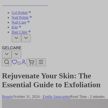
Become Your Own Nail Artist
Gel Polish
Nail Polish
Nail Care
Kits
Hair Clips
Rejuvenate Your Skin: The
Essential Guide to Exfoliation​​​​‌ ‍ ​‍​‍‌‍ ‌ ​‍‌‍‍‌‌‍‌ ‌‍‍‌‌‍ ‍​‍​‍​ ‍‍​‍​‍‌ ​ ‌‍​‌‌‍ ‍‌‍‍‌‌ ‌​‌ ‍‌​‍ ‍‌‍‍‌‌‍ ​‍​‍​‍ ​​‍​‍‌‍‍​‌ ​‍‌‍‌‌‌‍‌‍​‍​‍​ ‍‍​‍​‍‌‍‍​‌ ‌​‌ ‌​‌ ​​‌ ​ ​ ‍‍​‍ ​‍ ‌‍‌ ‌‍‌‌‌‍ ​‌‍​ ‌‍​‌‌ ​‍‌‍‌‌​‍ ‍‌ ​ ‌‍​‌‌‍ ‍‌‍‍‌‌ ‌​‌ ‍‌​‍ ‍‌ ​ ‌ ‌​‌ ‌‌‌‍‌​‌‍‍‌‌‍ ​‍ ‌‍‍‌‌‍ ‍‌ ‌​‌‍‌‌‌‍ ‍‌ ‌​​‍ ‌‍‌‌‌‍‌​‌‍‍‌‌ ‌​​‍ ‌‍ ‌‌‍ ‌‍‌​‌‍‌‌​ ‌‌ ​​‌ ​‍‌‍‌‌‌ ​ ‌‍‌‌‌‍ ‍‌ ‌​‌‍​‌‌ ‌​‌‍‍‌‌‍ ‌‍ ‍​ ‍ ‌‍‍‌‌‍‌​​ ‌‌‍‌‌​ ​‍‌‍‌‌​ ‌‍‌‍‌‌​ ‌‍​ ‍​​ ‍‌​‍ ‌​ ‍​‌‍​ ​ ​ ‌‍‌​​‍ ‌​ ‌​‌‍‌‍​ ‌‌‌‍​ ​‍ ‌‌‍​‍​ ​​‌‍​ ​ ​‍​‍ ‌‌‍​ ​ ‌‍​ ‌‍​ ‌‌​ ‍​​ ​‍​ ‍‌‌‍​‌​ ​‌​ ‌‌‌‍​‌​ ‌ ​ ‍ ‌ ‌​‌ ‍‌‌ ​​‌‍‌‌​ ‌‌‍​‌‌ ​‍‌ ‌​‌‍‍‌‌‍​ ‌‍ ​‌‍‌‌​ ‍ ‌ ​​‌‍​‌‌ ‌​‌‍‍​​ ‌‌ ‌​‌‍‍‌‌ ‌​‌‍ ​‌‍‌‌​ ‌‍​‍‌‍​‌‌ ​ ‌‍‌‌‌‌‌‌‌ ​‍‌‍ ​​ ‌‌‍‍​‌ ‌​‌ ‌​‌ ​​‌ ​ ​‍‌‌​ ​ ‌​​‌​‍‌‌​ ​‍‌​‌‍​‍‌‌​ ​‍‌​‌‍‌‍‌ ‌‍‌‌‌‍ ​‌‍​ ‌‍​‌‌ ​‍‌‍‌‌​‍ ‍‌ ​ ‌‍​‌‌‍ ‍‌‍‍‌‌ ‌​‌ ‍‌​‍ ‍‌ ​ ‌ ‌​‌ ‌‌‌‍‌​‌‍‍‌‌‍ ​‍‌‍‌‍‍‌‌‍‌​​ ‌‌‍‌‌​ ​‍‌‍‌‌​ ‌‍‌‍‌‌​ ‌‍​ ‍​​ ‍‌​‍ ‌​ ‍​‌‍​ ​ ​ ‌‍‌​​‍ ‌​ ‌​‌‍‌‍​ ‌‌‌‍​ ​‍ ‌‌‍​‍​ ​​‌‍​ ​ ​‍​‍ ‌‌‍​ ​ ‌‍​ ‌‍​ ‌‌​ ‍​​ ​‍​ ‍‌‌‍​‌​ ​‌​ ‌‌‌‍​‌​ ‌ ​‍‌‍‌ ‌​‌ ‍‌‌ ​​‌‍‌‌​ ‌‌‍​‌‌ ​‍‌ ‌​‌‍‍‌‌‍​ ‌‍ ​‌‍‌‌​‍‌‍‌ ​​‌‍​‌‌ ‌​‌‍‍​​ ‌‌ ‌​‌‍‍‌‌ ‌​‌‍ ​‌‍‌‌​‍‌‍‌ ​​‌‍‌‌‌ ​‍‌ ​ ‌ ​​‌‍‌‌‌‍​ ‌ ‌​‌‍‍‌‌ ‌‍‌‍‌‌​ ‌‌ ​​‌ ‌‌‌‍​‍‌‍ ​‌‍‍‌‌ ​ ‌‍‍​‌‍‌‌‌‍‌​​‍​‍‌ ‌
Beauty
October 31, 2024
-
Emilie Sanscartier​​​​‌ ‍ ​‍​‍‌‍ ‌ ​‍‌‍‍‌‌‍‌ ‌‍‍‌‌‍ ‍​‍​‍​ ‍‍​‍​‍‌ ​ ‌‍​‌‌‍ ‍‌‍‍‌‌ ‌​‌ ‍‌​‍ ‍‌‍‍‌‌‍ ​‍​‍​‍ ​​‍​‍‌‍‍​‌ ​‍‌‍‌‌‌‍‌‍​‍​‍​ ‍‍​‍​‍‌‍‍​‌ ‌​‌ ‌​‌ ​​‌ ​ ​ ‍‍​‍ ​‍ ‌‍‌ ‌‍‌‌‌‍ ​‌‍​ ‌‍​‌‌ ​‍‌‍‌‌​‍ ‍‌ ​ ‌‍​‌‌‍ ‍‌‍‍‌‌ ‌​‌ ‍‌​‍ ‍‌ ​ ‌ ‌​‌ ‌‌‌‍‌​‌‍‍‌‌‍ ​‍ ‌‍‍‌‌‍ ‍‌ ‌​‌‍‌‌‌‍ ‍‌ ‌​​‍ ‌‍‌‌‌‍‌​‌‍‍‌‌ ‌​​‍ ‌‍ ‌‌‍ ‌‍‌​‌‍‌‌​ ‌‌ ​​‌ ​‍‌‍‌‌‌ ​ ‌‍‌‌‌‍ ‍‌ ‌​‌‍​‌‌ ‌​‌‍‍‌‌‍ ‌‍ ‍​ ‍ ‌‍‍‌‌‍‌​​ ‌​ ‌‌‌‍​‌‌‍‌‌​ ‌‍‌‍‌‌‌‍​‌​ ​​​ ‍​​‍ ‌‌‍​‍‌‍‌​‌‍‌‌​ ‍‌​‍ ‌​ ‌​​ ‌ ‌‍​‌​ ​ ​‍ ‌​ ‍‌​ ​​​ ‍‌​ ‍​​‍ ‌​ ​‌‌‍​‌‌‍‌​​ ‌ ‌‍‌‍​ ‍​‌‍‌‌​ ‌‌​ ​‍‌‍‌​‌‍‌‍​ ‌‌​ ‍ ‌ ‌​‌ ‍‌‌ ​​‌‍‌‌​ ‌‌‍​‌‌ ‌‌‌ ‌​‌‍‍​‌‍ ‌ ​‍​ ‍ ‌ ​​‌‍​‌‌ ‌​‌‍‍​​ ‌‌‍ ‍‌‍​‌‌‍ ‌‌‍‌‌​ ‌‍​‍‌‍​‌‌ ​ ‌‍‌‌‌‌‌‌‌ ​‍‌‍ ​​ ‌‌‍‍​‌ ‌​‌ ‌​‌ ​​‌ ​ ​‍‌‌​ ​ ‌​​‌​‍‌‌​ ​‍‌​‌‍​‍‌‌​ ​‍‌​‌‍‌‍‌ ‌‍‌‌‌‍ ​‌‍​ ‌‍​‌‌ ​‍‌‍‌‌​‍ ‍‌ ​ ‌‍​‌‌‍ ‍‌‍‍‌‌ ‌​‌ ‍‌​‍ ‍‌ ​ ‌ ‌​‌ ‌‌‌‍‌​‌‍‍‌‌‍ ​‍‌‍‌‍‍‌‌‍‌​​ ‌​ ‌‌‌‍​‌‌‍‌‌​ ‌‍‌‍‌‌‌‍​‌​ ​​​ ‍​​‍ ‌‌‍​‍‌‍‌​‌‍‌‌​ ‍‌​‍ ‌​ ‌​​ ‌ ‌‍​‌​ ​ ​‍ ‌​ ‍‌​ ​​​ ‍‌​ ‍​​‍ ‌​ ​‌‌‍​‌‌‍‌​​ ‌ ‌‍‌‍​ ‍​‌‍‌‌​ ‌‌​ ​‍‌‍‌​‌‍‌‍​ ‌‌​‍‌‍‌ ‌​‌ ‍‌‌ ​​‌‍‌‌​ ‌‌‍​‌‌ ‌‌‌ ‌​‌‍‍​‌‍ ‌ ​‍​‍‌‍‌ ​​‌‍​‌‌ ‌​‌‍‍​​ ‌‌‍ ‍‌‍​‌‌‍ ‌‌‍‌‌​‍‌‍‌ ​​‌‍‌‌‌ ​‍‌ ​ ‌ ​​‌‍‌‌‌‍​ ‌ ‌​‌‍‍‌‌ ‌‍‌‍‌‌​ ‌‌ ​​‌ ‌‌‌‍​‍‌‍ ​‌‍‍‌‌ ​ ‌‍‍​‌‍‌‌‌‍‌​​‍​‍‌ ‌
Read Time - 2 minutes