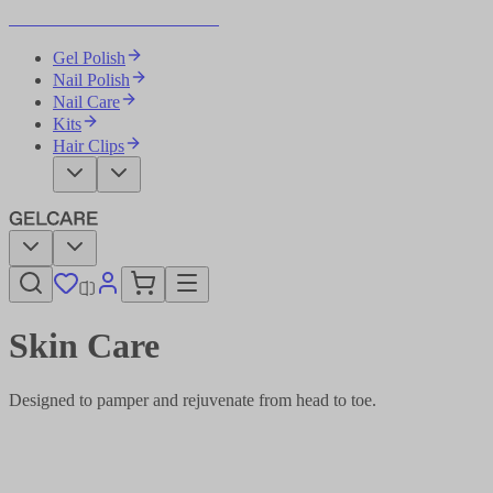
Become Your Own Nail Artist
Gel Polish
Nail Polish
Nail Care
Kits
Hair Clips
Skin Care​​​​‌ ‍ ​‍​‍‌‍ ‌ ​‍‌‍‍‌‌‍‌ ‌‍‍‌‌‍ ‍​‍​‍​ ‍‍​‍​‍‌ ​ ‌‍​‌‌‍ ‍‌‍‍‌‌ ‌​‌ ‍‌​‍ ‍‌‍‍‌‌‍ ​‍​‍​‍ ​​‍​‍‌‍‍​‌ ​‍‌‍‌‌‌‍‌‍​‍​‍​ ‍‍​‍​‍‌‍‍​‌ ‌​‌ ‌​‌ ​​‌ ​ ​ ‍‍​‍ ​‍ ‌‍‌ ‌‍‌‌‌‍ ​‌‍​ ‌‍​‌‌ ​‍‌‍‌‌​‍ ‍‌ ​ ‌‍​‌‌‍ ‍‌‍‍‌‌ ‌​‌ ‍‌​‍ ‍‌ ​ ‌ ‌​‌ ‌‌‌‍‌​‌‍‍‌‌‍ ​‍ ‌‍‍‌‌‍ ‍‌ ‌​‌‍‌‌‌‍ ‍‌ ‌​​‍ ‌‍‌‌‌‍‌​‌‍‍‌‌ ‌​​‍ ‌‍ ‌‌‍ ‌‍‌​‌‍‌‌​ ‌‌ ​​‌ ​‍‌‍‌‌‌ ​ ‌‍‌‌‌‍ ‍‌ ‌​‌‍​‌‌ ‌​‌‍‍‌‌‍ ‌‍ ‍​ ‍ ‌‍‍‌‌‍‌​​ ‌‌ ​ ‌‍‍​‌‍ ‌ ​​‌‍‍‌‌‍‌‍‌ ‍‌‌​​ ‌‍ ‌‍ ​‌‍ ​‌‍‌‌‌‍​ ‌ ‌​‌‍‍‌‌‍ ‌‍ ‍​‍ ‌​ ‌​​ ‍​​ ​‍​ ‌‍​ ‌​​ ‍‌​ ​​​ ‍​​ ​​​ ​‌​ ​​​ ​‌​ ‍ ‌ ‌​‌ ‍‌‌ ​​‌‍‌‌​ ‌‌‍​ ‌‍ ‌‍ ​‌‍ ​‌‍‌‌‌‍​ ‌ ‌​‌‍‍‌‌‍ ‌‍ ‍​ ‍ ‌ ​​‌‍​‌‌ ‌​‌‍‍​​ ‌‌‍‍​‌‍‌‌‌ ​‍‌‍ ​‍ ‍‌ ‌​‌‍‍‌‌ ‌​‌‍ ​‌‍‌‌​‍‌‌​ ‌‌‌​​‍‌‌ ‌‍‍ ‌‍‌‌‌ ‍‌​‍‌‌​ ​ ‌​‌​​‍‌‌​ ​ ‌​‌​​‍‌‌​ ​‍​ ​‍‌‍‌‌‌‍ ‍​‍‌‌​ ​‍​ ​‍​‍‌‌​ ‌‌‌​‌​​‍ ‍‌ ‌‍‌‍​‌‌‍ ​‌ ‌‌‌‍‌‌​ ‌‍​‍‌‍​‌‌ ​ ‌‍‌‌‌‌‌‌‌ ​‍‌‍ ​​ ‌‌‍‍​‌ ‌​‌ ‌​‌ ​​‌ ​ ​‍‌‌​ ​ ‌​​‌​‍‌‌​ ​‍‌​‌‍​‍‌‌​ ​‍‌​‌‍‌‍‌ ‌‍‌‌‌‍ ​‌‍​ ‌‍​‌‌ ​‍‌‍‌‌​‍ ‍‌ ​ ‌‍​‌‌‍ ‍‌‍‍‌‌ ‌​‌ ‍‌​‍ ‍‌ ​ ‌ ‌​‌ ‌‌‌‍‌​‌‍‍‌‌‍ ​‍‌‍‌‍‍‌‌‍‌​​ ‌‌ ​ ‌‍‍​‌‍ ‌ ​​‌‍‍‌‌‍‌‍‌ ‍‌‌​​ ‌‍ ‌‍ ​‌‍ ​‌‍‌‌‌‍​ ‌ ‌​‌‍‍‌‌‍ ‌‍ ‍​‍ ‌​ ‌​​ ‍​​ ​‍​ ‌‍​ ‌​​ ‍‌​ ​​​ ‍​​ ​​​ ​‌​ ​​​ ​‌​‍‌‍‌ ‌​‌ ‍‌‌ ​​‌‍‌‌​ ‌‌‍​ ‌‍ ‌‍ ​‌‍ ​‌‍‌‌‌‍​ ‌ ‌​‌‍‍‌‌‍ ‌‍ ‍​‍‌‍‌ ​​‌‍​‌‌ ‌​‌‍‍​​ ‌‌‍‍​‌‍‌‌‌ ​‍‌‍ ​‍ ‍‌ ‌​‌‍‍‌‌ ‌​‌‍ ​‌‍‌‌​‍‌‌​ ‌‌‌​​‍‌‌ ‌‍‍ ‌‍‌‌‌ ‍‌​‍‌‌​ ​ ‌​‌​​‍‌‌​ ​ ‌​‌​​‍‌‌​ ​‍​ ​‍‌‍‌‌‌‍ ‍​‍‌‌​ ​‍​ ​‍​‍‌‌​ ‌‌‌​‌​​‍ ‍‌ ‌‍‌‍​‌‌‍ ​‌ ‌‌‌‍‌‌​‍‌‍‌ ​​‌‍‌‌‌ ​‍‌ ​ ‌ ​​‌‍‌‌‌‍​ ‌ ‌​‌‍‍‌‌ ‌‍‌‍‌‌​ ‌‌ ​​‌ ‌‌‌‍​‍‌‍ ​‌‍‍‌‌ ​ ‌‍‍​‌‍‌‌‌‍‌​​‍​‍‌ ‌
Designed to pamper and rejuvenate from head to toe.​​​​‌ ‍ ​‍​‍‌‍ ‌ ​‍‌‍‍‌‌‍‌ ‌‍‍‌‌‍ ‍​‍​‍​ ‍‍​‍​‍‌ ​ ‌‍​‌‌‍ ‍‌‍‍‌‌ ‌​‌ ‍‌​‍ ‍‌‍‍‌‌‍ ​‍​‍​‍ ​​‍​‍‌‍‍​‌ ​‍‌‍‌‌‌‍‌‍​‍​‍​ ‍‍​‍​‍‌‍‍​‌ ‌​‌ ‌​‌ ​​‌ ​ ​ ‍‍​‍ ​‍ ‌‍‌ ‌‍‌‌‌‍ ​‌‍​ ‌‍​‌‌ ​‍‌‍‌‌​‍ ‍‌ ​ ‌‍​‌‌‍ ‍‌‍‍‌‌ ‌​‌ ‍‌​‍ ‍‌ ​ ‌ ‌​‌ ‌‌‌‍‌​‌‍‍‌‌‍ ​‍ ‌‍‍‌‌‍ ‍‌ ‌​‌‍‌‌‌‍ ‍‌ ‌​​‍ ‌‍‌‌‌‍‌​‌‍‍‌‌ ‌​​‍ ‌‍ ‌‌‍ ‌‍‌​‌‍‌‌​ ‌‌ ​​‌ ​‍‌‍‌‌‌ ​ ‌‍‌‌‌‍ ‍‌ ‌​‌‍​‌‌ ‌​‌‍‍‌‌‍ ‌‍ ‍​ ‍ ‌‍‍‌‌‍‌​​ ‌‌ ​ ‌‍‍​‌‍ ‌ ​​‌‍‍‌‌‍‌‍‌ ‍‌‌​​ ‌‍ ‌‍ ​‌‍ ​‌‍‌‌‌‍​ ‌ ‌​‌‍‍‌‌‍ ‌‍ ‍​‍ ‌​ ‌​​ ‍​​ ​‍​ ‌‍​ ‌​​ ‍‌​ ​​​ ‍​​ ​​​ ​‌​ ​​​ ​‌​ ‍ ‌ ‌​‌ ‍‌‌ ​​‌‍‌‌​ ‌‌‍​ ‌‍ ‌‍ ​‌‍ ​‌‍‌‌‌‍​ ‌ ‌​‌‍‍‌‌‍ ‌‍ ‍​ ‍ ‌ ​​‌‍​‌‌ ‌​‌‍‍​​ ‌‌‍‍​‌‍‌‌‌ ​‍‌‍ ​‍ ‍‌‍‌​‌‍‌‌‌ ​ ‌‍​ ‌ ​‍‌‍‍‌‌ ​​‌ ‌​‌‍‍‌‌‍ ‌‍ ‍​‍‌‌​ ‌‌‌​​‍‌‌ ‌‍‍ ‌‍‌‌‌ ‍‌​‍‌‌​ ​ ‌​‌​​‍‌‌​ ​ ‌​‌​​‍‌‌​ ​‍​ ​‍‌‍‌‌‌‍ ‍​‍‌‌​ ​‍​ ​‍​‍‌‌​ ‌‌‌​‌​​‍ ‍‌ ‌‍‌‍​‌‌‍ ​‌ ‌‌‌‍‌‌​‍‌‌​ ‌‌‌​​‍‌‌ ‌‍‍ ‌‍‌‌‌ ‍‌​‍‌‌​ ​ ‌​‌​​‍‌‌​ ​ ‌​‌​​‍‌‌​ ​‍​ ​‍‌‍​‍​ ​‍‌‍‌​‌‍​‍​ ‌ ‌‍​‌‌‍​ ‌‍​ ​ ‌‍‌‍​‍​ ‌ ‌‍‌‌​‍‌‌​ ​‍​ ​‍​‍‌‌​ ‌‌‌​‌​​‍ ‍‌‍​ ‌‍‍​‌‍‍‌‌‍ ​‌‍‌​‌ ​‍‌‍‌‌‌‍ ‍​‍‌‌​ ‌‌‌​​‍‌‌ ‌‍‍ ‌‍‌‌‌ ‍‌​‍‌‌​ ​ ‌​‌​​‍‌‌​ ​ ‌​‌​​‍‌‌​ ​‍​ ​‍‌‍​ ​ ​ ​ ‌ ‌‍‌​​ ‍​‌‍​‌​ ​​​ ‍‌​ ‌​​ ‌‌‌‍​ ‌‍‌‍​ ​​​‍‌‌​ ​‍​ ​‍​‍‌‌​ ‌‌‌​‌​​‍ ‍‌ ‌​‌‍‌‌‌ ‍​‌ ‌​​ ‌‍​‍‌‍​‌‌ ​ ‌‍‌‌‌‌‌‌‌ ​‍‌‍ ​​ ‌‌‍‍​‌ ‌​‌ ‌​‌ ​​‌ ​ ​‍‌‌​ ​ ‌​​‌​‍‌‌​ ​‍‌​‌‍​‍‌‌​ ​‍‌​‌‍‌‍‌ ‌‍‌‌‌‍ ​‌‍​ ‌‍​‌‌ ​‍‌‍‌‌​‍ ‍‌ ​ ‌‍​‌‌‍ ‍‌‍‍‌‌ ‌​‌ ‍‌​‍ ‍‌ ​ ‌ ‌​‌ ‌‌‌‍‌​‌‍‍‌‌‍ ​‍‌‍‌‍‍‌‌‍‌​​ ‌‌ ​ ‌‍‍​‌‍ ‌ ​​‌‍‍‌‌‍‌‍‌ ‍‌‌​​ ‌‍ ‌‍ ​‌‍ ​‌‍‌‌‌‍​ ‌ ‌​‌‍‍‌‌‍ ‌‍ ‍​‍ ‌​ ‌​​ ‍​​ ​‍​ ‌‍​ ‌​​ ‍‌​ ​​​ ‍​​ ​​​ ​‌​ ​​​ ​‌​‍‌‍‌ ‌​‌ ‍‌‌ ​​‌‍‌‌​ ‌‌‍​ ‌‍ ‌‍ ​‌‍ ​‌‍‌‌‌‍​ ‌ ‌​‌‍‍‌‌‍ ‌‍ ‍​‍‌‍‌ ​​‌‍​‌‌ ‌​‌‍‍​​ ‌‌‍‍​‌‍‌‌‌ ​‍‌‍ ​‍ ‍‌‍‌​‌‍‌‌‌ ​ ‌‍​ ‌ ​‍‌‍‍‌‌ ​​‌ ‌​‌‍‍‌‌‍ ‌‍ ‍​‍‌‌​ ‌‌‌​​‍‌‌ ‌‍‍ ‌‍‌‌‌ ‍‌​‍‌‌​ ​ ‌​‌​​‍‌‌​ ​ ‌​‌​​‍‌‌​ ​‍​ ​‍‌‍‌‌‌‍ ‍​‍‌‌​ ​‍​ ​‍​‍‌‌​ ‌‌‌​‌​​‍ ‍‌ ‌‍‌‍​‌‌‍ ​‌ ‌‌‌‍‌‌​‍‌‌​ ‌‌‌​​‍‌‌ ‌‍‍ ‌‍‌‌‌ ‍‌​‍‌‌​ ​ ‌​‌​​‍‌‌​ ​ ‌​‌​​‍‌‌​ ​‍​ ​‍‌‍​‍​ ​‍‌‍‌​‌‍​‍​ ‌ ‌‍​‌‌‍​ ‌‍​ ​ ‌‍‌‍​‍​ ‌ ‌‍‌‌​‍‌‌​ ​‍​ ​‍​‍‌‌​ ‌‌‌​‌​​‍ ‍‌‍​ ‌‍‍​‌‍‍‌‌‍ ​‌‍‌​‌ ​‍‌‍‌‌‌‍ ‍​‍‌‌​ ‌‌‌​​‍‌‌ ‌‍‍ ‌‍‌‌‌ ‍‌​‍‌‌​ ​ ‌​‌​​‍‌‌​ ​ ‌​‌​​‍‌‌​ ​‍​ ​‍‌‍​ ​ ​ ​ ‌ ‌‍‌​​ ‍​‌‍​‌​ ​​​ ‍‌​ ‌​​ ‌‌‌‍​ ‌‍‌‍​ ​​​‍‌‌​ ​‍​ ​‍​‍‌‌​ ‌‌‌​‌​​‍ ‍‌ ‌​‌‍‌‌‌ ‍​‌ ‌​​‍‌‍‌ ​​‌‍‌‌‌ ​‍‌ ​ ‌ ​​‌‍‌‌‌‍​ ‌ ‌​‌‍‍‌‌ ‌‍‌‍‌‌​ ‌‌ ​​‌ ‌‌‌‍​‍‌‍ ​‌‍‍‌‌ ​ ‌‍‍​‌‍‌‌‌‍‌​​‍​‍‌ ‌