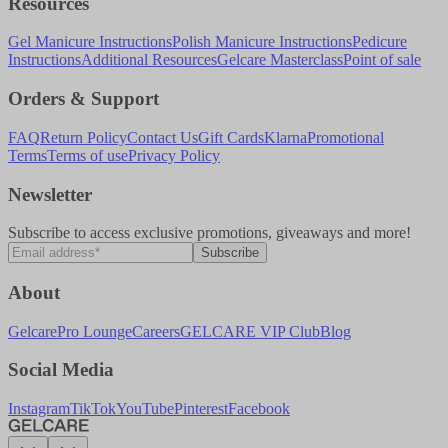
Resources
Gel Manicure Instructions
Polish Manicure Instructions
Pedicure
Instructions
Additional Resources
Gelcare Masterclass
Point of sale
Orders & Support
FAQ
Return Policy
Contact Us
Gift Cards
Klarna
Promotional
Terms
Terms of use
Privacy Policy
Newsletter
Subscribe to access exclusive promotions, giveaways and more!
Subscribe
About
Gelcare
Pro Lounge
Careers
GELCARE VIP Club
Blog
Social Media
Instagram
TikTok
YouTube
Pinterest
Facebook