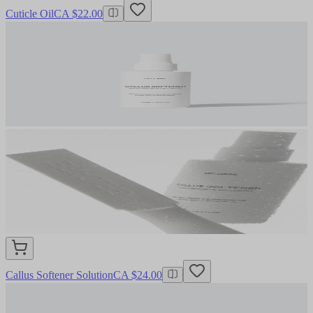
Cuticle Oil
CA $22.00
Callus Softener Solution
CA $24.00