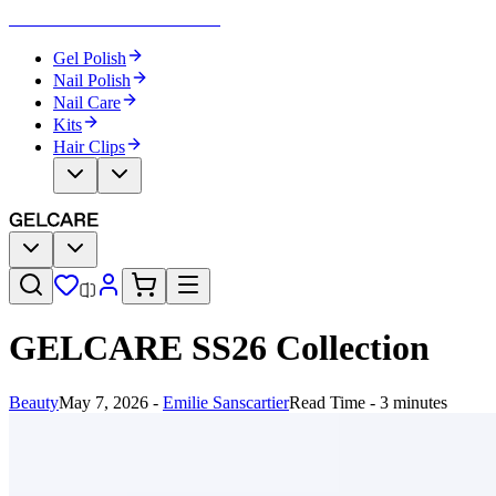
Become Your Own Nail Artist
Gel Polish
Nail Polish
Nail Care
Kits
Hair Clips
GELCARE SS26 Collection​​​​‌ ‍ ​‍​‍‌‍ ‌ ​‍‌‍‍‌‌‍‌ ‌‍‍‌‌‍ ‍​‍​‍​ ‍‍​‍​‍‌ ​ ‌‍​‌‌‍ ‍‌‍‍‌‌ ‌​‌ ‍‌​‍ ‍‌‍‍‌‌‍ ​‍​‍​‍ ​​‍​‍‌‍‍​‌ ​‍‌‍‌‌‌‍‌‍​‍​‍​ ‍‍​‍​‍‌‍‍​‌ ‌​‌ ‌​‌ ​​‌ ​ ​ ‍‍​‍ ​‍ ‌‍‌ ‌‍‌‌‌‍ ​‌‍​ ‌‍​‌‌ ​‍‌‍‌‌​‍ ‍‌ ​ ‌‍​‌‌‍ ‍‌‍‍‌‌ ‌​‌ ‍‌​‍ ‍‌ ​ ‌ ‌​‌ ‌‌‌‍‌​‌‍‍‌‌‍ ​‍ ‌‍‍‌‌‍ ‍‌ ‌​‌‍‌‌‌‍ ‍‌ ‌​​‍ ‌‍‌‌‌‍‌​‌‍‍‌‌ ‌​​‍ ‌‍ ‌‌‍ ‌‍‌​‌‍‌‌​ ‌‌ ​​‌ ​‍‌‍‌‌‌ ​ ‌‍‌‌‌‍ ‍‌ ‌​‌‍​‌‌ ‌​‌‍‍‌‌‍ ‌‍ ‍​ ‍ ‌‍‍‌‌‍‌​​ ‌​ ‌​‌‍​‍​ ‍​​ ​ ​ ‌ ​ ‍​​ ‌‍​ ‌ ​‍ ‌‌‍‌​​ ‍​​ ‌​‌‍‌​​‍ ‌​ ‌​​ ​​​ ‍​​ ​‌​‍ ‌​ ‍‌​ ‌​‌‍‌‌‌‍‌‌​‍ ‌​ ‌‌​ ​‌​ ‌‌​ ​​​ ‌ ​ ‌​‌‍​‍‌‍‌‍‌‍​‍‌‍​‌‌‍​‍​ ​‌​ ‍ ‌ ‌​‌ ‍‌‌ ​​‌‍‌‌​ ‌‌‍​‌‌ ​‍‌ ‌​‌‍‍‌‌‍​ ‌‍ ​‌‍‌‌​ ‍ ‌ ​​‌‍​‌‌ ‌​‌‍‍​​ ‌‌ ‌​‌‍‍‌‌ ‌​‌‍ ​‌‍‌‌​ ‌‍​‍‌‍​‌‌ ​ ‌‍‌‌‌‌‌‌‌ ​‍‌‍ ​​ ‌‌‍‍​‌ ‌​‌ ‌​‌ ​​‌ ​ ​‍‌‌​ ​ ‌​​‌​‍‌‌​ ​‍‌​‌‍​‍‌‌​ ​‍‌​‌‍‌‍‌ ‌‍‌‌‌‍ ​‌‍​ ‌‍​‌‌ ​‍‌‍‌‌​‍ ‍‌ ​ ‌‍​‌‌‍ ‍‌‍‍‌‌ ‌​‌ ‍‌​‍ ‍‌ ​ ‌ ‌​‌ ‌‌‌‍‌​‌‍‍‌‌‍ ​‍‌‍‌‍‍‌‌‍‌​​ ‌​ ‌​‌‍​‍​ ‍​​ ​ ​ ‌ ​ ‍​​ ‌‍​ ‌ ​‍ ‌‌‍‌​​ ‍​​ ‌​‌‍‌​​‍ ‌​ ‌​​ ​​​ ‍​​ ​‌​‍ ‌​ ‍‌​ ‌​‌‍‌‌‌‍‌‌​‍ ‌​ ‌‌​ ​‌​ ‌‌​ ​​​ ‌ ​ ‌​‌‍​‍‌‍‌‍‌‍​‍‌‍​‌‌‍​‍​ ​‌​‍‌‍‌ ‌​‌ ‍‌‌ ​​‌‍‌‌​ ‌‌‍​‌‌ ​‍‌ ‌​‌‍‍‌‌‍​ ‌‍ ​‌‍‌‌​‍‌‍‌ ​​‌‍​‌‌ ‌​‌‍‍​​ ‌‌ ‌​‌‍‍‌‌ ‌​‌‍ ​‌‍‌‌​‍‌‍‌ ​​‌‍‌‌‌ ​‍‌ ​ ‌ ​​‌‍‌‌‌‍​ ‌ ‌​‌‍‍‌‌ ‌‍‌‍‌‌​ ‌‌ ​​‌ ‌‌‌‍​‍‌‍ ​‌‍‍‌‌ ​ ‌‍‍​‌‍‌‌‌‍‌​​‍​‍‌ ‌
Beauty
May 7, 2026
-
Emilie Sanscartier​​​​‌ ‍ ​‍​‍‌‍ ‌ ​‍‌‍‍‌‌‍‌ ‌‍‍‌‌‍ ‍​‍​‍​ ‍‍​‍​‍‌ ​ ‌‍​‌‌‍ ‍‌‍‍‌‌ ‌​‌ ‍‌​‍ ‍‌‍‍‌‌‍ ​‍​‍​‍ ​​‍​‍‌‍‍​‌ ​‍‌‍‌‌‌‍‌‍​‍​‍​ ‍‍​‍​‍‌‍‍​‌ ‌​‌ ‌​‌ ​​‌ ​ ​ ‍‍​‍ ​‍ ‌‍‌ ‌‍‌‌‌‍ ​‌‍​ ‌‍​‌‌ ​‍‌‍‌‌​‍ ‍‌ ​ ‌‍​‌‌‍ ‍‌‍‍‌‌ ‌​‌ ‍‌​‍ ‍‌ ​ ‌ ‌​‌ ‌‌‌‍‌​‌‍‍‌‌‍ ​‍ ‌‍‍‌‌‍ ‍‌ ‌​‌‍‌‌‌‍ ‍‌ ‌​​‍ ‌‍‌‌‌‍‌​‌‍‍‌‌ ‌​​‍ ‌‍ ‌‌‍ ‌‍‌​‌‍‌‌​ ‌‌ ​​‌ ​‍‌‍‌‌‌ ​ ‌‍‌‌‌‍ ‍‌ ‌​‌‍​‌‌ ‌​‌‍‍‌‌‍ ‌‍ ‍​ ‍ ‌‍‍‌‌‍‌​​ ‌​ ‌‌‌‍​‌‌‍‌‌​ ‌‍‌‍‌‌‌‍​‌​ ​​​ ‍​​‍ ‌‌‍​‍‌‍‌​‌‍‌‌​ ‍‌​‍ ‌​ ‌​​ ‌ ‌‍​‌​ ​ ​‍ ‌​ ‍‌​ ​​​ ‍‌​ ‍​​‍ ‌​ ​‌‌‍​‌‌‍‌​​ ‌ ‌‍‌‍​ ‍​‌‍‌‌​ ‌‌​ ​‍‌‍‌​‌‍‌‍​ ‌‌​ ‍ ‌ ‌​‌ ‍‌‌ ​​‌‍‌‌​ ‌‌‍​‌‌ ‌‌‌ ‌​‌‍‍​‌‍ ‌ ​‍​ ‍ ‌ ​​‌‍​‌‌ ‌​‌‍‍​​ ‌‌‍ ‍‌‍​‌‌‍ ‌‌‍‌‌​ ‌‍​‍‌‍​‌‌ ​ ‌‍‌‌‌‌‌‌‌ ​‍‌‍ ​​ ‌‌‍‍​‌ ‌​‌ ‌​‌ ​​‌ ​ ​‍‌‌​ ​ ‌​​‌​‍‌‌​ ​‍‌​‌‍​‍‌‌​ ​‍‌​‌‍‌‍‌ ‌‍‌‌‌‍ ​‌‍​ ‌‍​‌‌ ​‍‌‍‌‌​‍ ‍‌ ​ ‌‍​‌‌‍ ‍‌‍‍‌‌ ‌​‌ ‍‌​‍ ‍‌ ​ ‌ ‌​‌ ‌‌‌‍‌​‌‍‍‌‌‍ ​‍‌‍‌‍‍‌‌‍‌​​ ‌​ ‌‌‌‍​‌‌‍‌‌​ ‌‍‌‍‌‌‌‍​‌​ ​​​ ‍​​‍ ‌‌‍​‍‌‍‌​‌‍‌‌​ ‍‌​‍ ‌​ ‌​​ ‌ ‌‍​‌​ ​ ​‍ ‌​ ‍‌​ ​​​ ‍‌​ ‍​​‍ ‌​ ​‌‌‍​‌‌‍‌​​ ‌ ‌‍‌‍​ ‍​‌‍‌‌​ ‌‌​ ​‍‌‍‌​‌‍‌‍​ ‌‌​‍‌‍‌ ‌​‌ ‍‌‌ ​​‌‍‌‌​ ‌‌‍​‌‌ ‌‌‌ ‌​‌‍‍​‌‍ ‌ ​‍​‍‌‍‌ ​​‌‍​‌‌ ‌​‌‍‍​​ ‌‌‍ ‍‌‍​‌‌‍ ‌‌‍‌‌​‍‌‍‌ ​​‌‍‌‌‌ ​‍‌ ​ ‌ ​​‌‍‌‌‌‍​ ‌ ‌​‌‍‍‌‌ ‌‍‌‍‌‌​ ‌‌ ​​‌ ‌‌‌‍​‍‌‍ ​‌‍‍‌‌ ​ ‌‍‍​‌‍‌‌‌‍‌​​‍​‍‌ ‌
Read Time - 3 minutes