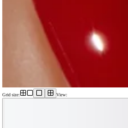
Grid size
:
View
: