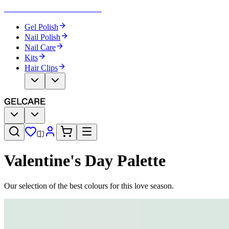
Become Your Own Nail Artist
Gel Polish
Nail Polish
Nail Care
Kits
Hair Clips
Valentine's Day Palette​​​​‌ ‍ ​‍​‍‌‍ ‌ ​‍‌‍‍‌‌‍‌ ‌‍‍‌‌‍ ‍​‍​‍​ ‍‍​‍​‍‌ ​ ‌‍​‌‌‍ ‍‌‍‍‌‌ ‌​‌ ‍‌​‍ ‍‌‍‍‌‌‍ ​‍​‍​‍ ​​‍​‍‌‍‍​‌ ​‍‌‍‌‌‌‍‌‍​‍​‍​ ‍‍​‍​‍‌‍‍​‌ ‌​‌ ‌​‌ ​​‌ ​ ​ ‍‍​‍ ​‍ ‌‍‌ ‌‍‌‌‌‍ ​‌‍​ ‌‍​‌‌ ​‍‌‍‌‌​‍ ‍‌ ​ ‌‍​‌‌‍ ‍‌‍‍‌‌ ‌​‌ ‍‌​‍ ‍‌ ​ ‌ ‌​‌ ‌‌‌‍‌​‌‍‍‌‌‍ ​‍ ‌‍‍‌‌‍ ‍‌ ‌​‌‍‌‌‌‍ ‍‌ ‌​​‍ ‌‍‌‌‌‍‌​‌‍‍‌‌ ‌​​‍ ‌‍ ‌‌‍ ‌‍‌​‌‍‌‌​ ‌‌ ​​‌ ​‍‌‍‌‌‌ ​ ‌‍‌‌‌‍ ‍‌ ‌​‌‍​‌‌ ‌​‌‍‍‌‌‍ ‌‍ ‍​ ‍ ‌‍‍‌‌‍‌​​ ‌‌ ​ ‌‍‍​‌‍ ‌ ​​‌‍‍‌‌‍‌‍‌ ‍‌‌​​ ‌‍ ‌‍ ​‌‍ ​‌‍‌‌‌‍​ ‌ ‌​‌‍‍‌‌‍ ‌‍ ‍​‍ ‌​ ‌‍​ ‌‌​ ​‌​ ​​​ ​‍​ ‌ ​ ‌ ​ ​‌​ ​​​ ​‍​ ‌​​ ‌‌​ ‍ ‌ ‌​‌ ‍‌‌ ​​‌‍‌‌​ ‌‌‍​ ‌‍ ‌‍ ​‌‍ ​‌‍‌‌‌‍​ ‌ ‌​‌‍‍‌‌‍ ‌‍ ‍​ ‍ ‌ ​​‌‍​‌‌ ‌​‌‍‍​​ ‌‌‍‍​‌‍‌‌‌ ​‍‌‍ ​‍ ‍‌ ‌​‌‍‍‌‌ ‌​‌‍ ​‌‍‌‌​‍‌‌​ ‌‌‌​​‍‌‌ ‌‍‍ ‌‍‌‌‌ ‍‌​‍‌‌​ ​ ‌​‌​​‍‌‌​ ​ ‌​‌​​‍‌‌​ ​‍​ ​‍‌‍‌‌‌‍ ‍​‍‌‌​ ​‍​ ​‍​‍‌‌​ ‌‌‌​‌​​‍ ‍‌ ‌‍‌‍​‌‌‍ ​‌ ‌‌‌‍‌‌​ ‌‍​‍‌‍​‌‌ ​ ‌‍‌‌‌‌‌‌‌ ​‍‌‍ ​​ ‌‌‍‍​‌ ‌​‌ ‌​‌ ​​‌ ​ ​‍‌‌​ ​ ‌​​‌​‍‌‌​ ​‍‌​‌‍​‍‌‌​ ​‍‌​‌‍‌‍‌ ‌‍‌‌‌‍ ​‌‍​ ‌‍​‌‌ ​‍‌‍‌‌​‍ ‍‌ ​ ‌‍​‌‌‍ ‍‌‍‍‌‌ ‌​‌ ‍‌​‍ ‍‌ ​ ‌ ‌​‌ ‌‌‌‍‌​‌‍‍‌‌‍ ​‍‌‍‌‍‍‌‌‍‌​​ ‌‌ ​ ‌‍‍​‌‍ ‌ ​​‌‍‍‌‌‍‌‍‌ ‍‌‌​​ ‌‍ ‌‍ ​‌‍ ​‌‍‌‌‌‍​ ‌ ‌​‌‍‍‌‌‍ ‌‍ ‍​‍ ‌​ ‌‍​ ‌‌​ ​‌​ ​​​ ​‍​ ‌ ​ ‌ ​ ​‌​ ​​​ ​‍​ ‌​​ ‌‌​‍‌‍‌ ‌​‌ ‍‌‌ ​​‌‍‌‌​ ‌‌‍​ ‌‍ ‌‍ ​‌‍ ​‌‍‌‌‌‍​ ‌ ‌​‌‍‍‌‌‍ ‌‍ ‍​‍‌‍‌ ​​‌‍​‌‌ ‌​‌‍‍​​ ‌‌‍‍​‌‍‌‌‌ ​‍‌‍ ​‍ ‍‌ ‌​‌‍‍‌‌ ‌​‌‍ ​‌‍‌‌​‍‌‌​ ‌‌‌​​‍‌‌ ‌‍‍ ‌‍‌‌‌ ‍‌​‍‌‌​ ​ ‌​‌​​‍‌‌​ ​ ‌​‌​​‍‌‌​ ​‍​ ​‍‌‍‌‌‌‍ ‍​‍‌‌​ ​‍​ ​‍​‍‌‌​ ‌‌‌​‌​​‍ ‍‌ ‌‍‌‍​‌‌‍ ​‌ ‌‌‌‍‌‌​‍​‍‌ ‌
Our selection of the best colours for this love season.​​​​‌ ‍ ​‍​‍‌‍ ‌ ​‍‌‍‍‌‌‍‌ ‌‍‍‌‌‍ ‍​‍​‍​ ‍‍​‍​‍‌ ​ ‌‍​‌‌‍ ‍‌‍‍‌‌ ‌​‌ ‍‌​‍ ‍‌‍‍‌‌‍ ​‍​‍​‍ ​​‍​‍‌‍‍​‌ ​‍‌‍‌‌‌‍‌‍​‍​‍​ ‍‍​‍​‍‌‍‍​‌ ‌​‌ ‌​‌ ​​‌ ​ ​ ‍‍​‍ ​‍ ‌‍‌ ‌‍‌‌‌‍ ​‌‍​ ‌‍​‌‌ ​‍‌‍‌‌​‍ ‍‌ ​ ‌‍​‌‌‍ ‍‌‍‍‌‌ ‌​‌ ‍‌​‍ ‍‌ ​ ‌ ‌​‌ ‌‌‌‍‌​‌‍‍‌‌‍ ​‍ ‌‍‍‌‌‍ ‍‌ ‌​‌‍‌‌‌‍ ‍‌ ‌​​‍ ‌‍‌‌‌‍‌​‌‍‍‌‌ ‌​​‍ ‌‍ ‌‌‍ ‌‍‌​‌‍‌‌​ ‌‌ ​​‌ ​‍‌‍‌‌‌ ​ ‌‍‌‌‌‍ ‍‌ ‌​‌‍​‌‌ ‌​‌‍‍‌‌‍ ‌‍ ‍​ ‍ ‌‍‍‌‌‍‌​​ ‌‌ ​ ‌‍‍​‌‍ ‌ ​​‌‍‍‌‌‍‌‍‌ ‍‌‌​​ ‌‍ ‌‍ ​‌‍ ​‌‍‌‌‌‍​ ‌ ‌​‌‍‍‌‌‍ ‌‍ ‍​‍ ‌​ ‌‍​ ‌‌​ ​‌​ ​​​ ​‍​ ‌ ​ ‌ ​ ​‌​ ​​​ ​‍​ ‌​​ ‌‌​ ‍ ‌ ‌​‌ ‍‌‌ ​​‌‍‌‌​ ‌‌‍​ ‌‍ ‌‍ ​‌‍ ​‌‍‌‌‌‍​ ‌ ‌​‌‍‍‌‌‍ ‌‍ ‍​ ‍ ‌ ​​‌‍​‌‌ ‌​‌‍‍​​ ‌‌‍‍​‌‍‌‌‌ ​‍‌‍ ​‍ ‍‌‍‌​‌‍‌‌‌ ​ ‌‍​ ‌ ​‍‌‍‍‌‌ ​​‌ ‌​‌‍‍‌‌‍ ‌‍ ‍​‍‌‌​ ‌‌‌​​‍‌‌ ‌‍‍ ‌‍‌‌‌ ‍‌​‍‌‌​ ​ ‌​‌​​‍‌‌​ ​ ‌​‌​​‍‌‌​ ​‍​ ​‍‌‍‌‌‌‍ ‍​‍‌‌​ ​‍​ ​‍​‍‌‌​ ‌‌‌​‌​​‍ ‍‌ ‌‍‌‍​‌‌‍ ​‌ ‌‌‌‍‌‌​‍‌‌​ ‌‌‌​​‍‌‌ ‌‍‍ ‌‍‌‌‌ ‍‌​‍‌‌​ ​ ‌​‌​​‍‌‌​ ​ ‌​‌​​‍‌‌​ ​‍​ ​‍‌‍​‌​ ‌‍​ ​​‌‍‌​‌‍​‍​ ‍​​ ‍‌‌‍​‍​ ‍‌​ ‌‍​ ‌‍​ ​‍​‍‌‌​ ​‍​ ​‍​‍‌‌​ ‌‌‌​‌​​‍ ‍‌‍​ ‌‍‍​‌‍‍‌‌‍ ​‌‍‌​‌ ​‍‌‍‌‌‌‍ ‍​‍‌‌​ ‌‌‌​​‍‌‌ ‌‍‍ ‌‍‌‌‌ ‍‌​‍‌‌​ ​ ‌​‌​​‍‌‌​ ​ ‌​‌​​‍‌‌​ ​‍​ ​‍‌‍‌‍​ ​‌‌‍​‍​ ‌ ​ ‌ ‌‍​‍​ ‌​​ ‌‍​ ‌​​ ​‌​ ​‌​ ​ ​‍‌‌​ ​‍​ ​‍​‍‌‌​ ‌‌‌​‌​​‍ ‍‌ ‌​‌‍‌‌‌ ‍​‌ ‌​​ ‌‍​‍‌‍​‌‌ ​ ‌‍‌‌‌‌‌‌‌ ​‍‌‍ ​​ ‌‌‍‍​‌ ‌​‌ ‌​‌ ​​‌ ​ ​‍‌‌​ ​ ‌​​‌​‍‌‌​ ​‍‌​‌‍​‍‌‌​ ​‍‌​‌‍‌‍‌ ‌‍‌‌‌‍ ​‌‍​ ‌‍​‌‌ ​‍‌‍‌‌​‍ ‍‌ ​ ‌‍​‌‌‍ ‍‌‍‍‌‌ ‌​‌ ‍‌​‍ ‍‌ ​ ‌ ‌​‌ ‌‌‌‍‌​‌‍‍‌‌‍ ​‍‌‍‌‍‍‌‌‍‌​​ ‌‌ ​ ‌‍‍​‌‍ ‌ ​​‌‍‍‌‌‍‌‍‌ ‍‌‌​​ ‌‍ ‌‍ ​‌‍ ​‌‍‌‌‌‍​ ‌ ‌​‌‍‍‌‌‍ ‌‍ ‍​‍ ‌​ ‌‍​ ‌‌​ ​‌​ ​​​ ​‍​ ‌ ​ ‌ ​ ​‌​ ​​​ ​‍​ ‌​​ ‌‌​‍‌‍‌ ‌​‌ ‍‌‌ ​​‌‍‌‌​ ‌‌‍​ ‌‍ ‌‍ ​‌‍ ​‌‍‌‌‌‍​ ‌ ‌​‌‍‍‌‌‍ ‌‍ ‍​‍‌‍‌ ​​‌‍​‌‌ ‌​‌‍‍​​ ‌‌‍‍​‌‍‌‌‌ ​‍‌‍ ​‍ ‍‌‍‌​‌‍‌‌‌ ​ ‌‍​ ‌ ​‍‌‍‍‌‌ ​​‌ ‌​‌‍‍‌‌‍ ‌‍ ‍​‍‌‌​ ‌‌‌​​‍‌‌ ‌‍‍ ‌‍‌‌‌ ‍‌​‍‌‌​ ​ ‌​‌​​‍‌‌​ ​ ‌​‌​​‍‌‌​ ​‍​ ​‍‌‍‌‌‌‍ ‍​‍‌‌​ ​‍​ ​‍​‍‌‌​ ‌‌‌​‌​​‍ ‍‌ ‌‍‌‍​‌‌‍ ​‌ ‌‌‌‍‌‌​‍‌‌​ ‌‌‌​​‍‌‌ ‌‍‍ ‌‍‌‌‌ ‍‌​‍‌‌​ ​ ‌​‌​​‍‌‌​ ​ ‌​‌​​‍‌‌​ ​‍​ ​‍‌‍​‌​ ‌‍​ ​​‌‍‌​‌‍​‍​ ‍​​ ‍‌‌‍​‍​ ‍‌​ ‌‍​ ‌‍​ ​‍​‍‌‌​ ​‍​ ​‍​‍‌‌​ ‌‌‌​‌​​‍ ‍‌‍​ ‌‍‍​‌‍‍‌‌‍ ​‌‍‌​‌ ​‍‌‍‌‌‌‍ ‍​‍‌‌​ ‌‌‌​​‍‌‌ ‌‍‍ ‌‍‌‌‌ ‍‌​‍‌‌​ ​ ‌​‌​​‍‌‌​ ​ ‌​‌​​‍‌‌​ ​‍​ ​‍‌‍‌‍​ ​‌‌‍​‍​ ‌ ​ ‌ ‌‍​‍​ ‌​​ ‌‍​ ‌​​ ​‌​ ​‌​ ​ ​‍‌‌​ ​‍​ ​‍​‍‌‌​ ‌‌‌​‌​​‍ ‍‌ ‌​‌‍‌‌‌ ‍​‌ ‌​​‍​‍‌ ‌