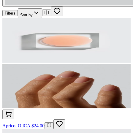
Filters
Sort by
Apricot Oil
CA $24.00