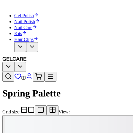
Become Your Own Nail Artist
Gel Polish
Nail Polish
Nail Care
Kits
Hair Clips
Spring Palette​​​​‌ ‍ ​‍​‍‌‍ ‌ ​‍‌‍‍‌‌‍‌ ‌‍‍‌‌‍ ‍​‍​‍​ ‍‍​‍​‍‌ ​ ‌‍​‌‌‍ ‍‌‍‍‌‌ ‌​‌ ‍‌​‍ ‍‌‍‍‌‌‍ ​‍​‍​‍ ​​‍​‍‌‍‍​‌ ​‍‌‍‌‌‌‍‌‍​‍​‍​ ‍‍​‍​‍‌‍‍​‌ ‌​‌ ‌​‌ ​​‌ ​ ​ ‍‍​‍ ​‍ ‌‍‌ ‌‍‌‌‌‍ ​‌‍​ ‌‍​‌‌ ​‍‌‍‌‌​‍ ‍‌ ​ ‌‍​‌‌‍ ‍‌‍‍‌‌ ‌​‌ ‍‌​‍ ‍‌ ​ ‌ ‌​‌ ‌‌‌‍‌​‌‍‍‌‌‍ ​‍ ‌‍‍‌‌‍ ‍‌ ‌​‌‍‌‌‌‍ ‍‌ ‌​​‍ ‌‍‌‌‌‍‌​‌‍‍‌‌ ‌​​‍ ‌‍ ‌‌‍ ‌‍‌​‌‍‌‌​ ‌‌ ​​‌ ​‍‌‍‌‌‌ ​ ‌‍‌‌‌‍ ‍‌ ‌​‌‍​‌‌ ‌​‌‍‍‌‌‍ ‌‍ ‍​ ‍ ‌‍‍‌‌‍‌​​ ‌‌ ​ ‌‍‍​‌‍ ‌ ​​‌‍‍‌‌‍‌‍‌ ‍‌‌​​ ‌‍ ‌‍ ​‌‍ ​‌‍‌‌‌‍​ ‌ ‌​‌‍‍‌‌‍ ‌‍ ‍​‍ ‌​ ‌‍​ ‌‌​ ​‍​ ‌​​ ‍​​ ​‍​ ‌​​ ​‌​ ​‍​ ‍​​ ​ ​ ‌ ​ ‍ ‌ ‌​‌ ‍‌‌ ​​‌‍‌‌​ ‌‌‍​ ‌‍ ‌‍ ​‌‍ ​‌‍‌‌‌‍​ ‌ ‌​‌‍‍‌‌‍ ‌‍ ‍​ ‍ ‌ ​​‌‍​‌‌ ‌​‌‍‍​​ ‌‌ ​ ‌ ‌​‌‍ ‌ ​‍‌‍‌‌​‍ ‍‌ ‌​‌‍‍‌‌ ‌​‌‍ ​‌‍‌‌​ ‌‍​‍‌‍​‌‌ ​ ‌‍‌‌‌‌‌‌‌ ​‍‌‍ ​​ ‌‌‍‍​‌ ‌​‌ ‌​‌ ​​‌ ​ ​‍‌‌​ ​ ‌​​‌​‍‌‌​ ​‍‌​‌‍​‍‌‌​ ​‍‌​‌‍‌‍‌ ‌‍‌‌‌‍ ​‌‍​ ‌‍​‌‌ ​‍‌‍‌‌​‍ ‍‌ ​ ‌‍​‌‌‍ ‍‌‍‍‌‌ ‌​‌ ‍‌​‍ ‍‌ ​ ‌ ‌​‌ ‌‌‌‍‌​‌‍‍‌‌‍ ​‍‌‍‌‍‍‌‌‍‌​​ ‌‌ ​ ‌‍‍​‌‍ ‌ ​​‌‍‍‌‌‍‌‍‌ ‍‌‌​​ ‌‍ ‌‍ ​‌‍ ​‌‍‌‌‌‍​ ‌ ‌​‌‍‍‌‌‍ ‌‍ ‍​‍ ‌​ ‌‍​ ‌‌​ ​‍​ ‌​​ ‍​​ ​‍​ ‌​​ ​‌​ ​‍​ ‍​​ ​ ​ ‌ ​‍‌‍‌ ‌​‌ ‍‌‌ ​​‌‍‌‌​ ‌‌‍​ ‌‍ ‌‍ ​‌‍ ​‌‍‌‌‌‍​ ‌ ‌​‌‍‍‌‌‍ ‌‍ ‍​‍‌‍‌ ​​‌‍​‌‌ ‌​‌‍‍​​ ‌‌ ​ ‌ ‌​‌‍ ‌ ​‍‌‍‌‌​‍ ‍‌ ‌​‌‍‍‌‌ ‌​‌‍ ​‌‍‌‌​‍‌‍‌ ​​‌‍‌‌‌ ​‍‌ ​ ‌ ​​‌‍‌‌‌‍​ ‌ ‌​‌‍‍‌‌ ‌‍‌‍‌‌​ ‌‌ ​​‌ ‌‌‌‍​‍‌‍ ​‌‍‍‌‌ ​ ‌‍‍​‌‍‌‌‌‍‌​​‍​‍‌ ‌
Grid size
:
View
: