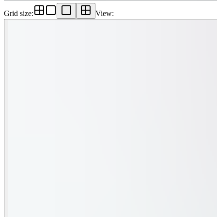
Grid size
:
View
: