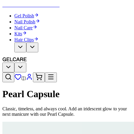
Become Your Own Nail Artist
Gel Polish
Nail Polish
Nail Care
Kits
Hair Clips
Pearl Capsule​​​​‌ ‍ ​‍​‍‌‍ ‌ ​‍‌‍‍‌‌‍‌ ‌‍‍‌‌‍ ‍​‍​‍​ ‍‍​‍​‍‌ ​ ‌‍​‌‌‍ ‍‌‍‍‌‌ ‌​‌ ‍‌​‍ ‍‌‍‍‌‌‍ ​‍​‍​‍ ​​‍​‍‌‍‍​‌ ​‍‌‍‌‌‌‍‌‍​‍​‍​ ‍‍​‍​‍‌‍‍​‌ ‌​‌ ‌​‌ ​​‌ ​ ​ ‍‍​‍ ​‍ ‌‍‌ ‌‍‌‌‌‍ ​‌‍​ ‌‍​‌‌ ​‍‌‍‌‌​‍ ‍‌ ​ ‌‍​‌‌‍ ‍‌‍‍‌‌ ‌​‌ ‍‌​‍ ‍‌ ​ ‌ ‌​‌ ‌‌‌‍‌​‌‍‍‌‌‍ ​‍ ‌‍‍‌‌‍ ‍‌ ‌​‌‍‌‌‌‍ ‍‌ ‌​​‍ ‌‍‌‌‌‍‌​‌‍‍‌‌ ‌​​‍ ‌‍ ‌‌‍ ‌‍‌​‌‍‌‌​ ‌‌ ​​‌ ​‍‌‍‌‌‌ ​ ‌‍‌‌‌‍ ‍‌ ‌​‌‍​‌‌ ‌​‌‍‍‌‌‍ ‌‍ ‍​ ‍ ‌‍‍‌‌‍‌​​ ‌‌ ​ ‌‍‍​‌‍ ‌ ​​‌‍‍‌‌‍‌‍‌ ‍‌‌​​ ‌‍ ‌‍ ​‌‍ ​‌‍‌‌‌‍​ ‌ ‌​‌‍‍‌‌‍ ‌‍ ‍​‍ ‌​ ‌​​ ‌ ​ ​ ​ ​‌​ ‌​​ ​ ​ ‍‌​ ​ ​ ‌‌​ ​‍​ ‌‍​ ‍‌​ ‍ ‌ ‌​‌ ‍‌‌ ​​‌‍‌‌​ ‌‌‍​ ‌‍ ‌‍ ​‌‍ ​‌‍‌‌‌‍​ ‌ ‌​‌‍‍‌‌‍ ‌‍ ‍​ ‍ ‌ ​​‌‍​‌‌ ‌​‌‍‍​​ ‌‌‍‍​‌‍‌‌‌ ​‍‌‍ ​‍ ‍‌ ‌​‌‍‍‌‌ ‌​‌‍ ​‌‍‌‌​‍‌‌​ ‌‌‌​​‍‌‌ ‌‍‍ ‌‍‌‌‌ ‍‌​‍‌‌​ ​ ‌​‌​​‍‌‌​ ​ ‌​‌​​‍‌‌​ ​‍​ ​‍‌‍‌‌‌‍ ‍​‍‌‌​ ​‍​ ​‍​‍‌‌​ ‌‌‌​‌​​‍ ‍‌ ‌‍‌‍​‌‌‍ ​‌ ‌‌‌‍‌‌​ ‌‍​‍‌‍​‌‌ ​ ‌‍‌‌‌‌‌‌‌ ​‍‌‍ ​​ ‌‌‍‍​‌ ‌​‌ ‌​‌ ​​‌ ​ ​‍‌‌​ ​ ‌​​‌​‍‌‌​ ​‍‌​‌‍​‍‌‌​ ​‍‌​‌‍‌‍‌ ‌‍‌‌‌‍ ​‌‍​ ‌‍​‌‌ ​‍‌‍‌‌​‍ ‍‌ ​ ‌‍​‌‌‍ ‍‌‍‍‌‌ ‌​‌ ‍‌​‍ ‍‌ ​ ‌ ‌​‌ ‌‌‌‍‌​‌‍‍‌‌‍ ​‍‌‍‌‍‍‌‌‍‌​​ ‌‌ ​ ‌‍‍​‌‍ ‌ ​​‌‍‍‌‌‍‌‍‌ ‍‌‌​​ ‌‍ ‌‍ ​‌‍ ​‌‍‌‌‌‍​ ‌ ‌​‌‍‍‌‌‍ ‌‍ ‍​‍ ‌​ ‌​​ ‌ ​ ​ ​ ​‌​ ‌​​ ​ ​ ‍‌​ ​ ​ ‌‌​ ​‍​ ‌‍​ ‍‌​‍‌‍‌ ‌​‌ ‍‌‌ ​​‌‍‌‌​ ‌‌‍​ ‌‍ ‌‍ ​‌‍ ​‌‍‌‌‌‍​ ‌ ‌​‌‍‍‌‌‍ ‌‍ ‍​‍‌‍‌ ​​‌‍​‌‌ ‌​‌‍‍​​ ‌‌‍‍​‌‍‌‌‌ ​‍‌‍ ​‍ ‍‌ ‌​‌‍‍‌‌ ‌​‌‍ ​‌‍‌‌​‍‌‌​ ‌‌‌​​‍‌‌ ‌‍‍ ‌‍‌‌‌ ‍‌​‍‌‌​ ​ ‌​‌​​‍‌‌​ ​ ‌​‌​​‍‌‌​ ​‍​ ​‍‌‍‌‌‌‍ ‍​‍‌‌​ ​‍​ ​‍​‍‌‌​ ‌‌‌​‌​​‍ ‍‌ ‌‍‌‍​‌‌‍ ​‌ ‌‌‌‍‌‌​‍‌‍‌ ​​‌‍‌‌‌ ​‍‌ ​ ‌ ​​‌‍‌‌‌‍​ ‌ ‌​‌‍‍‌‌ ‌‍‌‍‌‌​ ‌‌ ​​‌ ‌‌‌‍​‍‌‍ ​‌‍‍‌‌ ​ ‌‍‍​‌‍‌‌‌‍‌​​‍​‍‌ ‌
Classic, timeless, and always cool. Add an iridescent glow to your
next manicure with our Pearl Capsule.​​​​‌ ‍ ​‍​‍‌‍ ‌ ​‍‌‍‍‌‌‍‌ ‌‍‍‌‌‍ ‍​‍​‍​ ‍‍​‍​‍‌ ​ ‌‍​‌‌‍ ‍‌‍‍‌‌ ‌​‌ ‍‌​‍ ‍‌‍‍‌‌‍ ​‍​‍​‍ ​​‍​‍‌‍‍​‌ ​‍‌‍‌‌‌‍‌‍​‍​‍​ ‍‍​‍​‍‌‍‍​‌ ‌​‌ ‌​‌ ​​‌ ​ ​ ‍‍​‍ ​‍ ‌‍‌ ‌‍‌‌‌‍ ​‌‍​ ‌‍​‌‌ ​‍‌‍‌‌​‍ ‍‌ ​ ‌‍​‌‌‍ ‍‌‍‍‌‌ ‌​‌ ‍‌​‍ ‍‌ ​ ‌ ‌​‌ ‌‌‌‍‌​‌‍‍‌‌‍ ​‍ ‌‍‍‌‌‍ ‍‌ ‌​‌‍‌‌‌‍ ‍‌ ‌​​‍ ‌‍‌‌‌‍‌​‌‍‍‌‌ ‌​​‍ ‌‍ ‌‌‍ ‌‍‌​‌‍‌‌​ ‌‌ ​​‌ ​‍‌‍‌‌‌ ​ ‌‍‌‌‌‍ ‍‌ ‌​‌‍​‌‌ ‌​‌‍‍‌‌‍ ‌‍ ‍​ ‍ ‌‍‍‌‌‍‌​​ ‌‌ ​ ‌‍‍​‌‍ ‌ ​​‌‍‍‌‌‍‌‍‌ ‍‌‌​​ ‌‍ ‌‍ ​‌‍ ​‌‍‌‌‌‍​ ‌ ‌​‌‍‍‌‌‍ ‌‍ ‍​‍ ‌​ ‌​​ ‌ ​ ​ ​ ​‌​ ‌​​ ​ ​ ‍‌​ ​ ​ ‌‌​ ​‍​ ‌‍​ ‍‌​ ‍ ‌ ‌​‌ ‍‌‌ ​​‌‍‌‌​ ‌‌‍​ ‌‍ ‌‍ ​‌‍ ​‌‍‌‌‌‍​ ‌ ‌​‌‍‍‌‌‍ ‌‍ ‍​ ‍ ‌ ​​‌‍​‌‌ ‌​‌‍‍​​ ‌‌‍‍​‌‍‌‌‌ ​‍‌‍ ​‍ ‍‌‍‌​‌‍‌‌‌ ​ ‌‍​ ‌ ​‍‌‍‍‌‌ ​​‌ ‌​‌‍‍‌‌‍ ‌‍ ‍​‍‌‌​ ‌‌‌​​‍‌‌ ‌‍‍ ‌‍‌‌‌ ‍‌​‍‌‌​ ​ ‌​‌​​‍‌‌​ ​ ‌​‌​​‍‌‌​ ​‍​ ​‍‌‍‌‌‌‍ ‍​‍‌‌​ ​‍​ ​‍​‍‌‌​ ‌‌‌​‌​​‍ ‍‌ ‌‍‌‍​‌‌‍ ​‌ ‌‌‌‍‌‌​‍‌‌​ ‌‌‌​​‍‌‌ ‌‍‍ ‌‍‌‌‌ ‍‌​‍‌‌​ ​ ‌​‌​​‍‌‌​ ​ ‌​‌​​‍‌‌​ ​‍​ ​‍​ ​ ​ ​‌​ ‍‌‌‍‌‌‌‍​ ​ ‌​‌‍‌‍‌‍​‍‌‍‌​‌‍​‍‌‍‌​‌‍‌‍​‍‌‌​ ​‍​ ​‍​‍‌‌​ ‌‌‌​‌​​‍ ‍‌‍​ ‌‍‍​‌‍‍‌‌‍ ​‌‍‌​‌ ​‍‌‍‌‌‌‍ ‍​‍‌‌​ ‌‌‌​​‍‌‌ ‌‍‍ ‌‍‌‌‌ ‍‌​‍‌‌​ ​ ‌​‌​​‍‌‌​ ​ ‌​‌​​‍‌‌​ ​‍​ ​‍‌‍‌‍​ ‌‍​ ‌‌​ ‌ ​ ​ ‌‍​‍‌‍‌‌​ ‌​​ ​​​ ​‍‌‍​ ‌‍​ ​ ​​​‍‌‌​ ​‍​ ​‍​‍‌‌​ ‌‌‌​‌​​‍ ‍‌ ‌​‌‍‌‌‌ ‍​‌ ‌​​ ‌‍​‍‌‍​‌‌ ​ ‌‍‌‌‌‌‌‌‌ ​‍‌‍ ​​ ‌‌‍‍​‌ ‌​‌ ‌​‌ ​​‌ ​ ​‍‌‌​ ​ ‌​​‌​‍‌‌​ ​‍‌​‌‍​‍‌‌​ ​‍‌​‌‍‌‍‌ ‌‍‌‌‌‍ ​‌‍​ ‌‍​‌‌ ​‍‌‍‌‌​‍ ‍‌ ​ ‌‍​‌‌‍ ‍‌‍‍‌‌ ‌​‌ ‍‌​‍ ‍‌ ​ ‌ ‌​‌ ‌‌‌‍‌​‌‍‍‌‌‍ ​‍‌‍‌‍‍‌‌‍‌​​ ‌‌ ​ ‌‍‍​‌‍ ‌ ​​‌‍‍‌‌‍‌‍‌ ‍‌‌​​ ‌‍ ‌‍ ​‌‍ ​‌‍‌‌‌‍​ ‌ ‌​‌‍‍‌‌‍ ‌‍ ‍​‍ ‌​ ‌​​ ‌ ​ ​ ​ ​‌​ ‌​​ ​ ​ ‍‌​ ​ ​ ‌‌​ ​‍​ ‌‍​ ‍‌​‍‌‍‌ ‌​‌ ‍‌‌ ​​‌‍‌‌​ ‌‌‍​ ‌‍ ‌‍ ​‌‍ ​‌‍‌‌‌‍​ ‌ ‌​‌‍‍‌‌‍ ‌‍ ‍​‍‌‍‌ ​​‌‍​‌‌ ‌​‌‍‍​​ ‌‌‍‍​‌‍‌‌‌ ​‍‌‍ ​‍ ‍‌‍‌​‌‍‌‌‌ ​ ‌‍​ ‌ ​‍‌‍‍‌‌ ​​‌ ‌​‌‍‍‌‌‍ ‌‍ ‍​‍‌‌​ ‌‌‌​​‍‌‌ ‌‍‍ ‌‍‌‌‌ ‍‌​‍‌‌​ ​ ‌​‌​​‍‌‌​ ​ ‌​‌​​‍‌‌​ ​‍​ ​‍‌‍‌‌‌‍ ‍​‍‌‌​ ​‍​ ​‍​‍‌‌​ ‌‌‌​‌​​‍ ‍‌ ‌‍‌‍​‌‌‍ ​‌ ‌‌‌‍‌‌​‍‌‌​ ‌‌‌​​‍‌‌ ‌‍‍ ‌‍‌‌‌ ‍‌​‍‌‌​ ​ ‌​‌​​‍‌‌​ ​ ‌​‌​​‍‌‌​ ​‍​ ​‍​ ​ ​ ​‌​ ‍‌‌‍‌‌‌‍​ ​ ‌​‌‍‌‍‌‍​‍‌‍‌​‌‍​‍‌‍‌​‌‍‌‍​‍‌‌​ ​‍​ ​‍​‍‌‌​ ‌‌‌​‌​​‍ ‍‌‍​ ‌‍‍​‌‍‍‌‌‍ ​‌‍‌​‌ ​‍‌‍‌‌‌‍ ‍​‍‌‌​ ‌‌‌​​‍‌‌ ‌‍‍ ‌‍‌‌‌ ‍‌​‍‌‌​ ​ ‌​‌​​‍‌‌​ ​ ‌​‌​​‍‌‌​ ​‍​ ​‍‌‍‌‍​ ‌‍​ ‌‌​ ‌ ​ ​ ‌‍​‍‌‍‌‌​ ‌​​ ​​​ ​‍‌‍​ ‌‍​ ​ ​​​‍‌‌​ ​‍​ ​‍​‍‌‌​ ‌‌‌​‌​​‍ ‍‌ ‌​‌‍‌‌‌ ‍​‌ ‌​​‍‌‍‌ ​​‌‍‌‌‌ ​‍‌ ​ ‌ ​​‌‍‌‌‌‍​ ‌ ‌​‌‍‍‌‌ ‌‍‌‍‌‌​ ‌‌ ​​‌ ‌‌‌‍​‍‌‍ ​‌‍‍‌‌ ​ ‌‍‍​‌‍‌‌‌‍‌​​‍​‍‌ ‌