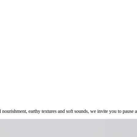
‌​ ​ ‌​‌​​‍‌‌​ ​ ‌​‌​​‍‌‌​ ​‍​ ​‍‌‍‌‌‌‍ ‍​‍‌‌​ ​‍​ ​‍​‍‌‌​ ‌‌‌​‌​​‍ ‍‌ ‌‍‌‍​‌‌‍ ​‌ ‌‌‌‍‌‌​‍‌‌​ ‌‌‌​​‍‌‌ ‌‍‍ ‌‍‌‌‌ ‍‌​‍‌‌​ ​ ‌​‌​​‍‌‌​ ​ ‌​‌​​‍‌‌​ ​‍​ ​‍‌‍​‌​ ‌‍​ ‌‌​ ‌‍​ ‍​​ ‍​​ ​‍​ ​‍​ ​‌‌‍​‌‌‍​‌‌‍‌​​‍‌‌​ ​‍​ ​‍​‍‌‌​ ‌‌‌​‌​​‍ ‍‌‍​ ‌‍‍​‌‍‍‌‌‍ ​‌‍‌​‌ ​‍‌‍‌‌‌‍ ‍​‍‌‌​ ‌‌‌​​‍‌‌ ‌‍‍ ‌‍‌‌‌ ‍‌​‍‌‌​ ​ ‌​‌​​‍‌‌​ ​ ‌​‌​​‍‌‌​ ​‍​ ​‍​ ​‌​ ​​‌‍‌‌​ ‌‍​ ​​‌‍‌​‌‍​‍​ ‌​​ ​‌‌‍‌‍​ ​‍‌‍‌‍​ ​​​‍‌‌​ ​‍​ ​‍​‍‌‌​ ‌‌‌​‌​​‍ ‍‌ ‌​‌‍‌‌‌ ‍​‌ ‌​​ ‌‍​‍‌‍​‌‌ ​ ‌‍‌‌‌‌‌‌‌ ​‍‌‍ ​​ ‌‌‍‍​‌ ‌​‌ ‌​‌ ​​‌ ​ ​‍‌‌​ ​ ‌​​‌​‍‌‌​ ​‍‌​‌‍​‍‌‌​ ​‍‌​‌‍‌‍‌ ‌‍‌‌‌‍ ​‌‍​ ‌‍​‌‌ ​‍‌‍‌‌​‍ ‍‌ ​ ‌‍​‌‌‍ ‍‌‍‍‌‌ ‌​‌ ‍‌​‍ ‍‌ ​ ‌ ‌​‌ ‌‌‌‍‌​‌‍‍‌‌‍ ​‍‌‍‌‍‍‌‌‍‌​​ ‌‌ ​ ‌‍‍​‌‍ ‌ ​​‌‍‍‌‌‍‌‍‌ ‍‌‌​​ ‌‍ ‌‍ ​‌‍ ​‌‍‌‌‌‍​ ‌ ‌​‌‍‍‌‌‍ ‌‍ ‍​‍ ‌​ ‌​​ ‌ ​ ​ ​ ​‌​ ‌​​ ​ ​ ‌‍​ ‌ ​ ​ ​ ​‌​ ​‍​ ‌‌​‍‌‍‌ ‌​‌ ‍‌‌ ​​‌‍‌‌​ ‌‌‍​ ‌‍ ‌‍ ​‌‍ ​‌‍‌‌‌‍​ ‌ ‌​‌‍‍‌‌‍ ‌‍ ‍​‍‌‍‌ ​​‌‍​‌‌ ‌​‌‍‍​​ ‌‌‍‍​‌‍‌‌‌ ​‍‌‍ ​‍ ‍‌‍‌​‌‍‌‌‌ ​ ‌‍​ ‌ ​‍‌‍‍‌‌ ​