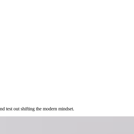
​‌ ‌​‌‍‍‌‌‍ ‌‍ ‍​‍‌‌​ ‌‌‌​​‍‌‌ ‌‍‍ ‌‍‌‌‌ ‍‌​‍‌‌​ ​ ‌​‌​​‍‌‌​ ​ ‌​‌​​‍‌‌​ ​‍​ ​‍‌‍‌‌‌‍ ‍​‍‌‌​ ​‍​ ​‍​‍‌‌​ ‌‌‌​‌​​‍ ‍‌ ‌‍‌‍​‌‌‍ ​‌ ‌‌‌‍‌‌​‍‌‌​ ‌‌‌​​‍‌‌ ‌‍‍ ‌‍‌‌‌ ‍‌​‍‌‌​ ​ ‌​‌​​‍‌‌​ ​ ‌​‌​​‍‌‌​ ​‍​ ​‍‌‍​‌​ ‌‍​ ‌‌​ ‌‍​ ‍​​ ‍​​ ​‍​ ​‍​ ​‌‌‍​‌‌‍​‌‌‍‌​​‍‌‌​ ​‍​ ​‍​‍‌‌​ ‌‌‌​‌​​‍ ‍‌‍​ ‌‍‍​‌‍‍‌‌‍ ​‌‍‌​‌ ​‍‌‍‌‌‌‍ ‍​‍‌‌​ ‌‌‌​​‍‌‌ ‌‍‍ ‌‍‌‌‌ ‍‌​‍‌‌​ ​ ‌​‌​​‍‌‌​ ​ ‌​‌​​‍‌‌​ ​‍​ ​‍​ ​‌​ ​​‌‍‌‌​ ‌‍​ ​​‌‍‌​‌‍​‍​ ‌​​ ​‌‌‍‌‍​ ​‍‌‍‌‍​ ​​​‍‌‌​ ​‍​ ​‍​‍‌‌​ ‌‌‌​‌​​‍ ‍‌ ‌​‌‍‌‌‌ ‍​‌ ‌​​‍​‍‌ ‌