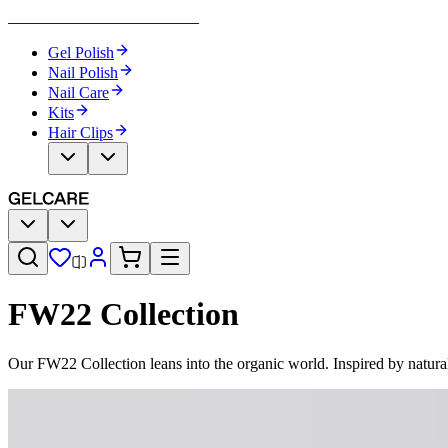
Become Your Own Nail Artist
Gel Polish
Nail Polish
Nail Care
Kits
Hair Clips
FW22 Collection​​​​‌ ‍ ​‍​‍‌‍ ‌ ​‍‌‍‍‌‌‍‌ ‌‍‍‌‌‍ ‍​‍​‍​ ‍‍​‍​‍‌ ​ ‌‍​‌‌‍ ‍‌‍‍‌‌ ‌​‌ ‍‌​‍ ‍‌‍‍‌‌‍ ​‍​‍​‍ ​​‍​‍‌‍‍​‌ ​‍‌‍‌‌‌‍‌‍​‍​‍​ ‍‍​‍​‍‌‍‍​‌ ‌​‌ ‌​‌ ​​‌ ​ ​ ‍‍​‍ ​‍ ‌‍‌ ‌‍‌‌‌‍ ​‌‍​ ‌‍​‌‌ ​‍‌‍‌‌​‍ ‍‌ ​ ‌‍​‌‌‍ ‍‌‍‍‌‌ ‌​‌ ‍‌​‍ ‍‌ ​ ‌ ‌​‌ ‌‌‌‍‌​‌‍‍‌‌‍ ​‍ ‌‍‍‌‌‍ ‍‌ ‌​‌‍‌‌‌‍ ‍‌ ‌​​‍ ‌‍‌‌‌‍‌​‌‍‍‌‌ ‌​​‍ ‌‍ ‌‌‍ ‌‍‌​‌‍‌‌​ ‌‌ ​​‌ ​‍‌‍‌‌‌ ​ ‌‍‌‌‌‍ ‍‌ ‌​‌‍​‌‌ ‌​‌‍‍‌‌‍ ‌‍ ‍​ ‍ ‌‍‍‌‌‍‌​​ ‌‌ ​ ‌‍‍​‌‍ ‌ ​​‌‍‍‌‌‍‌‍‌ ‍‌‌​​ ‌‍ ‌‍ ​‌‍ ​‌‍‌‌‌‍​ ‌ ‌​‌‍‍‌‌‍ ‌‍ ‍​‍ ‌​ ‌​​ ‌ ​ ​ ​ ​‌​ ‌​​ ​ ​ ‌‍​ ‌ ​ ​ ​ ​‌​ ​‍​ ‌‌​ ‍ ‌ ‌​‌ ‍‌‌ ​​‌‍‌‌​ ‌‌‍​ ‌‍ ‌‍ ​‌‍ ​‌‍‌‌‌‍​ ‌ ‌​‌‍‍‌‌‍ ‌‍ ‍​ ‍ ‌ ​​‌‍​‌‌ ‌​‌‍‍​​ ‌‌‍‍​‌‍‌‌‌ ​‍‌‍ ​‍ ‍‌ ‌​‌‍‍‌‌ ‌​‌‍ ​‌‍‌‌​‍‌‌​ ‌‌‌​​‍‌‌ ‌‍‍ ‌‍‌‌‌ ‍‌​‍‌‌​ ​ ‌​‌​​‍‌‌​ ​ ‌​‌​​‍‌‌​ ​‍​ ​‍‌‍‌‌‌‍ ‍​‍‌‌​ ​‍​ ​‍​‍‌‌​ ‌‌‌​‌​​‍ ‍‌ ‌‍‌‍​‌‌‍ ​‌ ‌‌‌‍‌‌​ ‌‍​‍‌‍​‌‌ ​ ‌‍‌‌‌‌‌‌‌ ​‍‌‍ ​​ ‌‌‍‍​‌ ‌​‌ ‌​‌ ​​‌ ​ ​‍‌‌​ ​ ‌​​‌​‍‌‌​ ​‍‌​‌‍​‍‌‌​ ​‍‌​‌‍‌‍‌ ‌‍‌‌‌‍ ​‌‍​ ‌‍​‌‌ ​‍‌‍‌‌​‍ ‍‌ ​ ‌‍​‌‌‍ ‍‌‍‍‌‌ ‌​‌ ‍‌​‍ ‍‌ ​ ‌ ‌​‌ ‌‌‌‍‌​‌‍‍‌‌‍ ​‍‌‍‌‍‍‌‌‍‌​​ ‌‌ ​ ‌‍‍​‌‍ ‌ ​​‌‍‍‌‌‍‌‍‌ ‍‌‌​​ ‌‍ ‌‍ ​‌‍ ​‌‍‌‌‌‍​ ‌ ‌​‌‍‍‌‌‍ ‌‍ ‍​‍ ‌​ ‌​​ ‌ ​ ​ ​ ​‌​ ‌​​ ​ ​ ‌‍​ ‌ ​ ​ ​ ​‌​ ​‍​ ‌‌​‍‌‍‌ ‌​‌ ‍‌‌ ​​‌‍‌‌​ ‌‌‍​ ‌‍ ‌‍ ​‌‍ ​‌‍‌‌‌‍​ ‌ ‌​‌‍‍‌‌‍ ‌‍ ‍​‍‌‍‌ ​​‌‍​‌‌ ‌​‌‍‍​​ ‌‌‍‍​‌‍‌‌‌ ​‍‌‍ ​‍ ‍‌ ‌​‌‍‍‌‌ ‌​‌‍ ​‌‍‌‌​‍‌‌​ ‌‌‌​​‍‌‌ ‌‍‍ ‌‍‌‌‌ ‍‌​‍‌‌​ ​ ‌​‌​​‍‌‌​ ​ ‌​‌​​‍‌‌​ ​‍​ ​‍‌‍‌‌‌‍ ‍​‍‌‌​ ​‍​ ​‍​‍‌‌​ ‌‌‌​‌​​‍ ‍‌ ‌‍‌‍​‌‌‍ ​‌ ‌‌‌‍‌‌​‍​‍‌ ‌
Our FW22 Collection leans into the organic world. Inspired by natural nourishment, earthy textures and soft sounds, we invite you to pause and test out shifting the modern mindset.​​​​‌ ‍ ​‍​‍‌‍ ‌ ​‍‌‍‍‌‌‍‌ ‌‍‍‌‌‍ ‍​‍​‍​ ‍‍​‍​‍‌ ​ ‌‍​‌‌‍ ‍‌‍‍‌‌ ‌​‌ ‍‌​‍ ‍‌‍‍‌‌‍ ​‍​‍​‍ ​​‍​‍‌‍‍​‌ ​‍‌‍‌‌‌‍‌‍​‍​‍​ ‍‍​‍​‍‌‍‍​‌ ‌​‌ ‌​‌ ​​‌ ​ ​ ‍‍​‍ ​‍ ‌‍‌ ‌‍‌‌‌‍ ​‌‍​ ‌‍​‌‌ ​‍‌‍‌‌​‍ ‍‌ ​ ‌‍​‌‌‍ ‍‌‍‍‌‌ ‌​‌ ‍‌​‍ ‍‌ ​ ‌ ‌​‌ ‌‌‌‍‌​‌‍‍‌‌‍ ​‍ ‌‍‍‌‌‍ ‍‌ ‌​‌‍‌‌‌‍ ‍‌ ‌​​‍ ‌‍‌‌‌‍‌​‌‍‍‌‌ ‌​​‍ ‌‍ ‌‌‍ ‌‍‌​‌‍‌‌​ ‌‌ ​​‌ ​‍‌‍‌‌‌ ​ ‌‍‌‌‌‍ ‍‌ ‌​‌‍​‌‌ ‌​‌‍‍‌‌‍ ‌‍ ‍​ ‍ ‌‍‍‌‌‍‌​​ ‌‌ ​ ‌‍‍​‌‍ ‌ ​​‌‍‍‌‌‍‌‍‌ ‍‌‌​​ ‌‍ ‌‍ ​‌‍ ​‌‍‌‌‌‍​ ‌ ‌​‌‍‍‌‌‍ ‌‍ ‍​‍ ‌​ ‌​​ ‌ ​ ​ ​ ​‌​ ‌​​ ​ ​ ‌‍​ ‌ ​ ​ ​ ​‌​ ​‍​ ‌‌​ ‍ ‌ ‌​‌ ‍‌‌ ​​‌‍‌‌​ ‌‌‍​ ‌‍ ‌‍ ​‌‍ ​‌‍‌‌‌‍​ ‌ ‌​‌‍‍‌‌‍ ‌‍ ‍​ ‍ ‌ ​​‌‍​‌‌ ‌​‌‍‍​​ ‌‌‍‍​‌‍‌‌‌ ​‍‌‍ ​‍ ‍‌‍‌​‌‍‌‌‌ ​ ‌‍​ ‌ ​‍‌‍‍‌‌ ​​‌ ‌​‌‍‍‌‌‍ ‌‍ ‍​‍‌‌​ ‌‌‌​​‍‌‌ ‌‍‍ ‌‍‌‌‌ ‍‌​‍‌