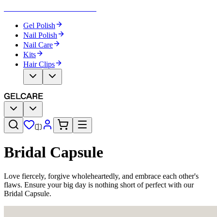
Become Your Own Nail Artist
Gel Polish
Nail Polish
Nail Care
Kits
Hair Clips
Bridal Capsule​​​​‌ ‍ ​‍​‍‌‍ ‌ ​‍‌‍‍‌‌‍‌ ‌‍‍‌‌‍ ‍​‍​‍​ ‍‍​‍​‍‌ ​ ‌‍​‌‌‍ ‍‌‍‍‌‌ ‌​‌ ‍‌​‍ ‍‌‍‍‌‌‍ ​‍​‍​‍ ​​‍​‍‌‍‍​‌ ​‍‌‍‌‌‌‍‌‍​‍​‍​ ‍‍​‍​‍‌‍‍​‌ ‌​‌ ‌​‌ ​​‌ ​ ​ ‍‍​‍ ​‍ ‌‍‌ ‌‍‌‌‌‍ ​‌‍​ ‌‍​‌‌ ​‍‌‍‌‌​‍ ‍‌ ​ ‌‍​‌‌‍ ‍‌‍‍‌‌ ‌​‌ ‍‌​‍ ‍‌ ​ ‌ ‌​‌ ‌‌‌‍‌​‌‍‍‌‌‍ ​‍ ‌‍‍‌‌‍ ‍‌ ‌​‌‍‌‌‌‍ ‍‌ ‌​​‍ ‌‍‌‌‌‍‌​‌‍‍‌‌ ‌​​‍ ‌‍ ‌‌‍ ‌‍‌​‌‍‌‌​ ‌‌ ​​‌ ​‍‌‍‌‌‌ ​ ‌‍‌‌‌‍ ‍‌ ‌​‌‍​‌‌ ‌​‌‍‍‌‌‍ ‌‍ ‍​ ‍ ‌‍‍‌‌‍‌​​ ‌‌ ​ ‌‍‍​‌‍ ‌ ​​‌‍‍‌‌‍‌‍‌ ‍‌‌​​ ‌‍ ‌‍ ​‌‍ ​‌‍‌‌‌‍​ ‌ ‌​‌‍‍‌‌‍ ‌‍ ‍​‍ ‌​ ‌​​ ‌ ​ ​ ​ ​‌​ ‌​​ ​ ​ ‌​​ ‌​​ ​ ​ ‌ ​ ‌​​ ‍‌​ ‍ ‌ ‌​‌ ‍‌‌ ​​‌‍‌‌​ ‌‌‍​ ‌‍ ‌‍ ​‌‍ ​‌‍‌‌‌‍​ ‌ ‌​‌‍‍‌‌‍ ‌‍ ‍​ ‍ ‌ ​​‌‍​‌‌ ‌​‌‍‍​​ ‌‌‍‍​‌‍‌‌‌ ​‍‌‍ ​‍ ‍‌ ‌​‌‍‍‌‌ ‌​‌‍ ​‌‍‌‌​‍‌‌​ ‌‌‌​​‍‌‌ ‌‍‍ ‌‍‌‌‌ ‍‌​‍‌‌​ ​ ‌​‌​​‍‌‌​ ​ ‌​‌​​‍‌‌​ ​‍​ ​‍‌‍‌‌‌‍ ‍​‍‌‌​ ​‍​ ​‍​‍‌‌​ ‌‌‌​‌​​‍ ‍‌ ‌‍‌‍​‌‌‍ ​‌ ‌‌‌‍‌‌​ ‌‍​‍‌‍​‌‌ ​ ‌‍‌‌‌‌‌‌‌ ​‍‌‍ ​​ ‌‌‍‍​‌ ‌​‌ ‌​‌ ​​‌ ​ ​‍‌‌​ ​ ‌​​‌​‍‌‌​ ​‍‌​‌‍​‍‌‌​ ​‍‌​‌‍‌‍‌ ‌‍‌‌‌‍ ​‌‍​ ‌‍​‌‌ ​‍‌‍‌‌​‍ ‍‌ ​ ‌‍​‌‌‍ ‍‌‍‍‌‌ ‌​‌ ‍‌​‍ ‍‌ ​ ‌ ‌​‌ ‌‌‌‍‌​‌‍‍‌‌‍ ​‍‌‍‌‍‍‌‌‍‌​​ ‌‌ ​ ‌‍‍​‌‍ ‌ ​​‌‍‍‌‌‍‌‍‌ ‍‌‌​​ ‌‍ ‌‍ ​‌‍ ​‌‍‌‌‌‍​ ‌ ‌​‌‍‍‌‌‍ ‌‍ ‍​‍ ‌​ ‌​​ ‌ ​ ​ ​ ​‌​ ‌​​ ​ ​ ‌​​ ‌​​ ​ ​ ‌ ​ ‌​​ ‍‌​‍‌‍‌ ‌​‌ ‍‌‌ ​​‌‍‌‌​ ‌‌‍​ ‌‍ ‌‍ ​‌‍ ​‌‍‌‌‌‍​ ‌ ‌​‌‍‍‌‌‍ ‌‍ ‍​‍‌‍‌ ​​‌‍​‌‌ ‌​‌‍‍​​ ‌‌‍‍​‌‍‌‌‌ ​‍‌‍ ​‍ ‍‌ ‌​‌‍‍‌‌ ‌​‌‍ ​‌‍‌‌​‍‌‌​ ‌‌‌​​‍‌‌ ‌‍‍ ‌‍‌‌‌ ‍‌​‍‌‌​ ​ ‌​‌​​‍‌‌​ ​ ‌​‌​​‍‌‌​ ​‍​ ​‍‌‍‌‌‌‍ ‍​‍‌‌​ ​‍​ ​‍​‍‌‌​ ‌‌‌​‌​​‍ ‍‌ ‌‍‌‍​‌‌‍ ​‌ ‌‌‌‍‌‌​‍‌‍‌ ​​‌‍‌‌‌ ​‍‌ ​ ‌ ​​‌‍‌‌‌‍​ ‌ ‌​‌‍‍‌‌ ‌‍‌‍‌‌​ ‌‌ ​​‌ ‌‌‌‍​‍‌‍ ​‌‍‍‌‌ ​ ‌‍‍​‌‍‌‌‌‍‌​​‍​‍‌ ‌
Love fiercely, forgive wholeheartedly, and embrace each other's
flaws. Ensure your big day is nothing short of perfect with our
Bridal Capsule.​​​​‌ ‍ ​‍​‍‌‍ ‌ ​‍‌‍‍‌‌‍‌ ‌‍‍‌‌‍ ‍​‍​‍​ ‍‍​‍​‍‌ ​ ‌‍​‌‌‍ ‍‌‍‍‌‌ ‌​‌ ‍‌​‍ ‍‌‍‍‌‌‍ ​‍​‍​‍ ​​‍​‍‌‍‍​‌ ​‍‌‍‌‌‌‍‌‍​‍​‍​ ‍‍​‍​‍‌‍‍​‌ ‌​‌ ‌​‌ ​​‌ ​ ​ ‍‍​‍ ​‍ ‌‍‌ ‌‍‌‌‌‍ ​‌‍​ ‌‍​‌‌ ​‍‌‍‌‌​‍ ‍‌ ​ ‌‍​‌‌‍ ‍‌‍‍‌‌ ‌​‌ ‍‌​‍ ‍‌ ​ ‌ ‌​‌ ‌‌‌‍‌​‌‍‍‌‌‍ ​‍ ‌‍‍‌‌‍ ‍‌ ‌​‌‍‌‌‌‍ ‍‌ ‌​​‍ ‌‍‌‌‌‍‌​‌‍‍‌‌ ‌​​‍ ‌‍ ‌‌‍ ‌‍‌​‌‍‌‌​ ‌‌ ​​‌ ​‍‌‍‌‌‌ ​ ‌‍‌‌‌‍ ‍‌ ‌​‌‍​‌‌ ‌​‌‍‍‌‌‍ ‌‍ ‍​ ‍ ‌‍‍‌‌‍‌​​ ‌‌ ​ ‌‍‍​‌‍ ‌ ​​‌‍‍‌‌‍‌‍‌ ‍‌‌​​ ‌‍ ‌‍ ​‌‍ ​‌‍‌‌‌‍​ ‌ ‌​‌‍‍‌‌‍ ‌‍ ‍​‍ ‌​ ‌​​ ‌ ​ ​ ​ ​‌​ ‌​​ ​ ​ ‌​​ ‌​​ ​ ​ ‌ ​ ‌​​ ‍‌​ ‍ ‌ ‌​‌ ‍‌‌ ​​‌‍‌‌​ ‌‌‍​ ‌‍ ‌‍ ​‌‍ ​‌‍‌‌‌‍​ ‌ ‌​‌‍‍‌‌‍ ‌‍ ‍​ ‍ ‌ ​​‌‍​‌‌ ‌​‌‍‍​​ ‌‌‍‍​‌‍‌‌‌ ​‍‌‍ ​‍ ‍‌‍‌​‌‍‌‌‌ ​ ‌‍​ ‌ ​‍‌‍‍‌‌ ​​‌ ‌​‌‍‍‌‌‍ ‌‍ ‍​‍‌‌​ ‌‌‌​​‍‌‌ ‌‍‍ ‌‍‌‌‌ ‍‌​‍‌‌​ ​ ‌​‌​​‍‌‌​ ​ ‌​‌​​‍‌‌​ ​‍​ ​‍‌‍‌‌‌‍ ‍​‍‌‌​ ​‍​ ​‍​‍‌‌​ ‌‌‌​‌​​‍ ‍‌ ‌‍‌‍​‌‌‍ ​‌ ‌‌‌‍‌‌​‍‌‌​ ‌‌‌​​‍‌‌ ‌‍‍ ‌‍‌‌‌ ‍‌​‍‌‌​ ​ ‌​‌​​‍‌‌​ ​ ‌​‌​​‍‌‌​ ​‍​ ​‍‌‍‌‍‌‍​ ​ ‌ ​ ​​​ ​‍​ ​ ​ ‌​​ ‌‍‌‍​ ​ ‍‌​ ‌ ​ ​‍​‍‌‌​ ​‍​ ​‍​‍‌‌​ ‌‌‌​‌​​‍ ‍‌‍​ ‌‍‍​‌‍‍‌‌‍ ​‌‍‌​‌ ​‍‌‍‌‌‌‍ ‍​‍‌‌​ ‌‌‌​​‍‌‌ ‌‍‍ ‌‍‌‌‌ ‍‌​‍‌‌​ ​ ‌​‌​​‍‌‌​ ​ ‌​‌​​‍‌‌​ ​‍​ ​‍​ ‌ ​ ‍​​ ​​​ ‌ ‌‍​‌​ ​‌‌‍​‍‌‍​‍​ ‍​‌‍‌‌‌‍​‍‌‍​‍​ ​​​‍‌‌​ ​‍​ ​‍​‍‌‌​ ‌‌‌​‌​​‍ ‍‌ ‌​‌‍‌‌‌ ‍​‌ ‌​​ ‌‍​‍‌‍​‌‌ ​ ‌‍‌‌‌‌‌‌‌ ​‍‌‍ ​​ ‌‌‍‍​‌ ‌​‌ ‌​‌ ​​‌ ​ ​‍‌‌​ ​ ‌​​‌​‍‌‌​ ​‍‌​‌‍​‍‌‌​ ​‍‌​‌‍‌‍‌ ‌‍‌‌‌‍ ​‌‍​ ‌‍​‌‌ ​‍‌‍‌‌​‍ ‍‌ ​ ‌‍​‌‌‍ ‍‌‍‍‌‌ ‌​‌ ‍‌​‍ ‍‌ ​ ‌ ‌​‌ ‌‌‌‍‌​‌‍‍‌‌‍ ​‍‌‍‌‍‍‌‌‍‌​​ ‌‌ ​ ‌‍‍​‌‍ ‌ ​​‌‍‍‌‌‍‌‍‌ ‍‌‌​​ ‌‍ ‌‍ ​‌‍ ​‌‍‌‌‌‍​ ‌ ‌​‌‍‍‌‌‍ ‌‍ ‍​‍ ‌​ ‌​​ ‌ ​ ​ ​ ​‌​ ‌​​ ​ ​ ‌​​ ‌​​ ​ ​ ‌ ​ ‌​​ ‍‌​‍‌‍‌ ‌​‌ ‍‌‌ ​​‌‍‌‌​ ‌‌‍​ ‌‍ ‌‍ ​‌‍ ​‌‍‌‌‌‍​ ‌ ‌​‌‍‍‌‌‍ ‌‍ ‍​‍‌‍‌ ​​‌‍​‌‌ ‌​‌‍‍​​ ‌‌‍‍​‌‍‌‌‌ ​‍‌‍ ​‍ ‍‌‍‌​‌‍‌‌‌ ​ ‌‍​ ‌ ​‍‌‍‍‌‌ ​​‌ ‌​‌‍‍‌‌‍ ‌‍ ‍​‍‌‌​ ‌‌‌​​‍‌‌ ‌‍‍ ‌‍‌‌‌ ‍‌​‍‌‌​ ​ ‌​‌​​‍‌‌​ ​ ‌​‌​​‍‌‌​ ​‍​ ​‍‌‍‌‌‌‍ ‍​‍‌‌​ ​‍​ ​‍​‍‌‌​ ‌‌‌​‌​​‍ ‍‌ ‌‍‌‍​‌‌‍ ​‌ ‌‌‌‍‌‌​‍‌‌​ ‌‌‌​​‍‌‌ ‌‍‍ ‌‍‌‌‌ ‍‌​‍‌‌​ ​ ‌​‌​​‍‌‌​ ​ ‌​‌​​‍‌‌​ ​‍​ ​‍‌‍‌‍‌‍​ ​ ‌ ​ ​​​ ​‍​ ​ ​ ‌​​ ‌‍‌‍​ ​ ‍‌​ ‌ ​ ​‍​‍‌‌​ ​‍​ ​‍​‍‌‌​ ‌‌‌​‌​​‍ ‍‌‍​ ‌‍‍​‌‍‍‌‌‍ ​‌‍‌​‌ ​‍‌‍‌‌‌‍ ‍​‍‌‌​ ‌‌‌​​‍‌‌ ‌‍‍ ‌‍‌‌‌ ‍‌​‍‌‌​ ​ ‌​‌​​‍‌‌​ ​ ‌​‌​​‍‌‌​ ​‍​ ​‍​ ‌ ​ ‍​​ ​​​ ‌ ‌‍​‌​ ​‌‌‍​‍‌‍​‍​ ‍​‌‍‌‌‌‍​‍‌‍​‍​ ​​​‍‌‌​ ​‍​ ​‍​‍‌‌​ ‌‌‌​‌​​‍ ‍‌ ‌​‌‍‌‌‌ ‍​‌ ‌​​‍‌‍‌ ​​‌‍‌‌‌ ​‍‌ ​ ‌ ​​‌‍‌‌‌‍​ ‌ ‌​‌‍‍‌‌ ‌‍‌‍‌‌​ ‌‌ ​​‌ ‌‌‌‍​‍‌‍ ​‌‍‍‌‌ ​ ‌‍‍​‌‍‌‌‌‍‌​​‍​‍‌ ‌