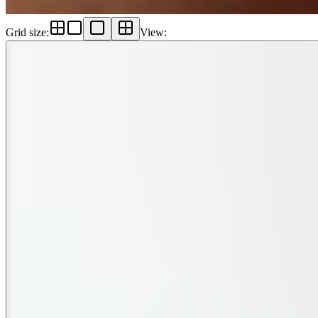
Grid size
:
View
: